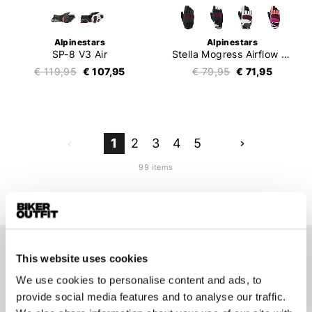
Alpinestars
Alpinestars
SP-8 V3 Air
Stella Mogress Airflow Gloves
€ 119,95
€ 107,95
€ 79,95
€ 71,95
1
2
3
4
5
99 items
This website uses cookies
Alpinestars motorhandschoenen
We use cookies to personalise content and ads, to
Motorhandschoenen zijn een erg belangrijk onderdeel van
provide social media features and to analyse our traffic.
een motoroutfit. De handschoenen van Alpinestars voldoen