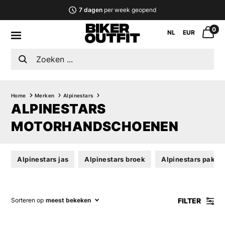
7 dagen
per week geopend
0
NL
EUR
Home
Merken
Alpinestars
ALPINESTARS
MOTORHANDSCHOENEN
Alpinestars jas
Alpinestars broek
Alpinestars pak
FILTER
Sorteren op
meest bekeken