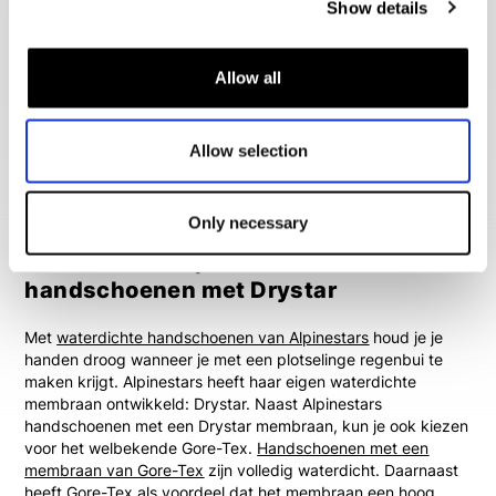
je het beste kunt dragen. Alpinestars heeft handschoenen
Show details
voor zowel de zomer als de winter. Als de zomer- of winter
modellen toch niet helemaal bij het weer passen, kun je ook
eens kijken naar midseason handschoenen van Alpinestars.
Allow all
Zomer handschoenen van Alpinestars zijn
geventileerd
of
geperforeerd
. Hierdoor bieden de motorhandschoenen de
nodige verkoeling. In de winter wil je natuurlijk dat de
Allow selection
handschoenen zijn voorzien van een
thermovoering
die je
handen warm houdt. Bij Alpinestars heb je de keuze uit
handschoenen met een dikke of een dunne thermovoering.
Only necessary
Waterdichte Alpinestars
handschoenen met Drystar
Met
waterdichte handschoenen van Alpinestars
houd je je
handen droog wanneer je met een plotselinge regenbui te
maken krijgt. Alpinestars heeft haar eigen waterdichte
membraan ontwikkeld: Drystar. Naast Alpinestars
handschoenen met een Drystar membraan, kun je ook kiezen
voor het welbekende Gore-Tex.
Handschoenen met een
membraan van Gore-Tex
zijn volledig waterdicht. Daarnaast
heeft Gore-Tex als voordeel dat het membraan een hoog