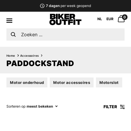
7 dagen
per week geopend
0
NL
EUR
Home
Accessoires
PADDOCKSTAND
Motor onderhoud
Motor accessoires
Motorslot
M
FILTER
Sorteren op
meest bekeken