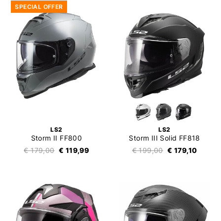
SPECIAL OFFER
LS2
LS2
Storm II FF800
Storm III Solid FF818
€ 179,00
€ 119,99
€ 199,00
€ 179,10