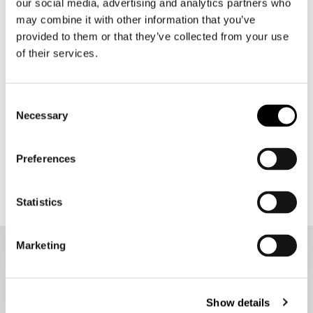
our social media, advertising and analytics partners who
may combine it with other information that you’ve
provided to them or that they’ve collected from your use
LS2
LS2
of their services.
Airflow II Solid OF616
Dragon FF807 / Challenger II FF817 Vizier Electric
€ 79,00
€ 71,10
€ 49,00
Consent
Necessary
Selection
1
2
3
4
5
Preferences
119 items
Statistics
Marketing
LS2 motorhelmen
Sinds 2007 is LS2 bezig met het testen, analyseren en
verbeteren van hun molding-, injectie-, naai- en
Show details
afwerkingsproces. In Spanje hebben ze een Research &