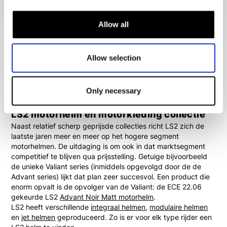
Development Centre dat verantwoordelijk is voor het testen
van de sterkte van de beste kwaliteit materialen en het
Allow all
comfort van aerodynamische ontwerpen. Dankzij LS2's Hoge
Precisie Thermoplastische Technologie (HPTT) kunnen zij
helmen produceren met schokbestendige buitenschalen van
Allow selection
composietvezel en schokabsorberende binnenschalen van
organische vezels, voor protectie waar je op kunt
vertrouwen. Hiermee maakt LS2 zich een serieuze jongen
onder de
motorhelmen
.
Only necessary
LS2 motorhelm en motorkleding collectie
Naast relatief scherp geprijsde collecties richt LS2 zich de
laatste jaren meer en meer op het hogere segment
motorhelmen. De uitdaging is om ook in dat marktsegment
competitief te blijven qua prijsstelling. Getuige bijvoorbeeld
de unieke Valiant series (inmiddels opgevolgd door de de
Advant series) lijkt dat plan zeer succesvol. Een product die
enorm opvalt is de opvolger van de Valiant: de ECE 22.06
gekeurde LS2
Advant Noir Matt motorhelm
.
LS2 heeft verschillende
integraal helmen
,
modulaire helmen
en
jet helmen
geproduceerd. Zo is er voor elk type rijder een