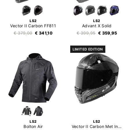
LS2
LS2
Vector II Carbon FF811
Advant X Solid
€ 379,00
€ 341,10
€ 399,95
€ 359,95
LIMITED EDITION
LS2
LS2
Bolton Air
Vector II Carbon Met Intercom 4X