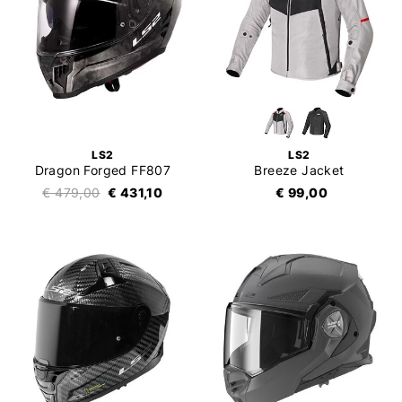
LS2
LS2
Dragon Forged FF807
Breeze Jacket
€ 479,00
€ 431,10
€ 99,00