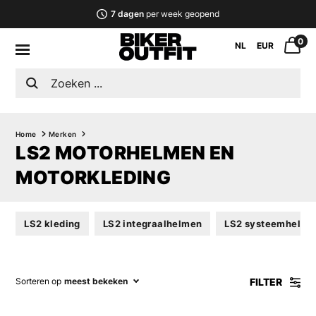
7 dagen
per week geopend
0
NL
EUR
Home
Merken
LS2 MOTORHELMEN EN
MOTORKLEDING
LS2 kleding
LS2 integraalhelmen
LS2 systeemhelme
FILTER
Sorteren op
meest bekeken