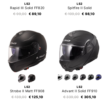
LS2
LS2
Rapid III Solid FF820
Spitfire II Solid
€ 99,00
€ 89,10
€ 109,00
€ 98,10
LS2
LS2
Strobe II Matt FF908
Advant II Solid FF910
€ 139,00
€ 125,10
€ 339,00
€ 305,10