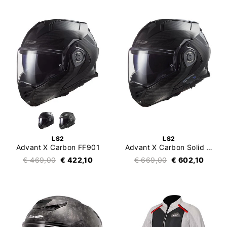
LS2
LS2
Advant X Carbon FF901
Advant X Carbon Solid Met Intercom 4X
€ 469,00
€ 422,10
€ 669,00
€ 602,10