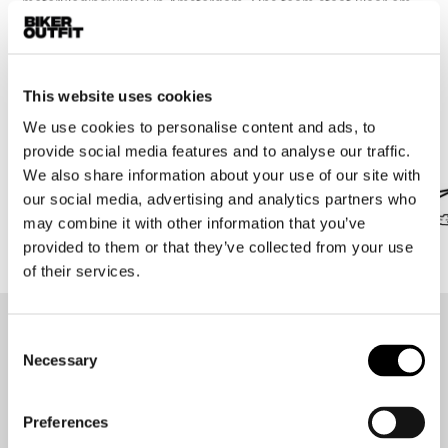
motorkledingwinkel in Amsterdam. Ons team staat klaar om
je te helpen de perfecte motorbroek te vinden waarmee je
veilig én met stijl de weg op gaat.
This website uses cookies
Merken waar we trots op zijn
We use cookies to personalise content and ads, to
Alles onder 1 dak in Amsterdam!
provide social media features and to analyse our traffic.
We also share information about your use of our site with
our social media, advertising and analytics partners who
may combine it with other information that you’ve
provided to them or that they’ve collected from your use
of their services.
Consent
Op de hoogte blijven?
Necessary
Selection
Geen zorgen, wij zullen je niet spammen
Preferences