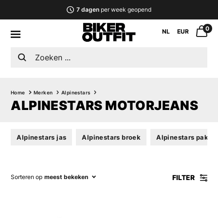
7 dagen
per week geopend
0
NL
EUR
Home
Merken
Alpinestars
ALPINESTARS MOTORJEANS
Alpinestars jas
Alpinestars broek
Alpinestars pak
FILTER
Sorteren op
meest bekeken