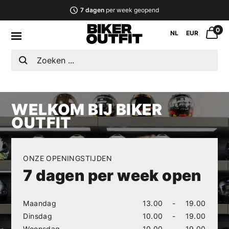
7 dagen
per week geopend
0
NL
EUR
WELKOM BIJ BIKER
OUTFIT
ONZE OPENINGSTIJDEN
7 dagen per week open
Maandag
13.00
-
19.00
Dinsdag
10.00
-
19.00
Woensdag
10.00
-
19.00