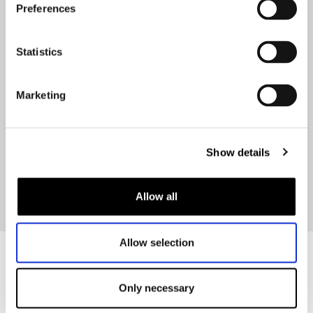
Preferences
belangrijkste merken
Rev’it, Alpinestars, Richa, Dainese, Shoei, HJC, TCX, Cardo,
Statistics
John Doe om er maar een paar te noemen. Sport? Casual?
Woon-werk? Het moet wel heel raar lopen mocht je bij ons
geen complete outfit kunnen vinden.
Marketing
In samenwerking met talloze rijscholen kunnen we starters
prima begeleiden bij hun eerste aanschaf van veilige kleding
en helmen. Wat ons verder onderscheidt is een accurate en
Show details
klantvriendelijke afhandeling van eventuele klachten en
garantiegevallen. Want als je eenmaal binnenkomt zien we je
ook graag weer terug!
Allow all
Allow selection
Only necessary