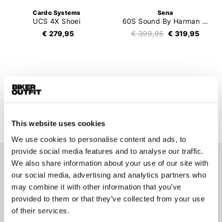
Cardo Systems
Sena
UCS 4X Shoei
60S Sound By Harman Kardon Single
€ 279,95
€ 399,95
€ 319,95
1
2
3
4
91 items
This website uses cookies
We use cookies to personalise content and ads, to
provide social media features and to analyse our traffic.
We also share information about your use of our site with
Communicatie op de motor
our social media, advertising and analytics partners who
may combine it with other information that you’ve
Motorcommunicatie maakt motorrijden leuker. Communicatie
provided to them or that they’ve collected from your use
op de motor stelt je in staat om met andere motorrijders te
of their services.
communiceren, naar muziek te luisteren, navigatie instructies