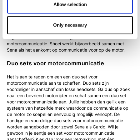
Allow selection
hebben ieder hun eigen kenmerken maar de een doet niet
onder voor de ander. Cardo werkt bijvoorbeeld samen met
JBL voor de speakers in de headsets. Sena gaat voor
gebruiksgemak waardoor je de headsets vrijwel volledig met
Only necessary
één grote knop kunt bedienen. Naast Sena en Cardo zijn er
nog meer merken die zich bezighouden met
motorcommunicatie. Shoei werkt bijvoorbeeld samen met
Sena als het aankomt op communicatie voor op de motor.
Duo sets voor motorcommunicatie
Het is aan te raden om een een
duo set
voor
motorcommunicatie aan te schaffen. Duo sets zijn
voordeliger in aanschaf dan losse headsets. Ga dus op zoek
naar een bevriend motorrijder en schaf samen een duo set
voor motorcommunicatie aan. Jullie hebben dan gelijk een
systeem van hetzelfde merk waardoor de communicatie op
de motor zo soepel en eenvoudig mogelijk verloopt. De
handige en voordelige duo sets voor motorcommunicatie
worden aangeboden door zowel Sena als Cardo. Wil je
gewoon in je eentje een set voor motorcommunicatie
aanschaffen? Kies dan voor een verpakking met
één