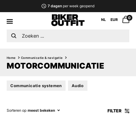
7 dagen
per week geopend
0
NL
EUR
Home
Communicatie & navigatie
MOTORCOMMUNICATIE
Communicatie systemen
Audio
FILTER
Sorteren op
meest bekeken