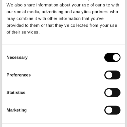
We also share information about your use of our site with
Heren
our social media, advertising and analytics partners who
Motorkleding heren
may combine it with other information that you’ve
Motorjas heren
provided to them or that they’ve collected from your use
Motorbroek heren
of their services.
Motorpak heren
Motorjeans heren
Consent
Motorhoodie heren
Necessary
Selection
Motorhelm heren
Preferences
Motorhandschoenen heren
Statistics
Motorlaarzen heren
Motorschoenen heren
Marketing
Dames