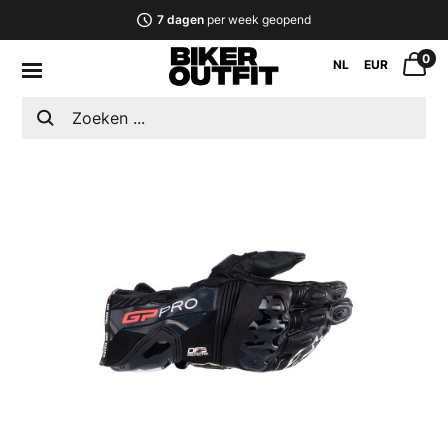
7 dagen
per week geopend
0
NL
EUR