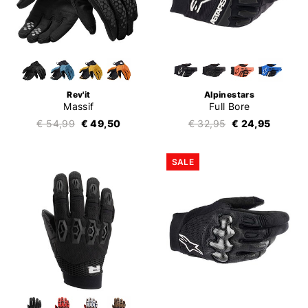
Rev'it
Alpinestars
Massif
Full Bore
€ 54,99
€ 49,50
€ 32,95
€ 24,95
SALE