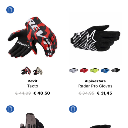
Rev'it
Alpinestars
Tacto
Radar Pro Gloves
€ 44,99
€ 40,50
€ 34,95
€ 31,45