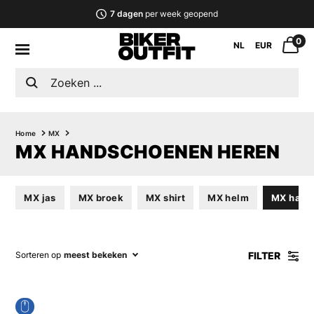
7 dagen
per week geopend
0
NL
EUR
Home
MX
MX HANDSCHOENEN HEREN
MX jas
MX broek
MX shirt
MX helm
MX hand
FILTER
Sorteren op
meest bekeken