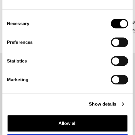
Alles onder 1 dak in Amsterdam!
Consent
Necessary
Selection
Preferences
Statistics
Op de hoogte blijven?
Geen zorgen, wij zullen je niet spammen
Marketing
Show details
Aanmelden
Allow all