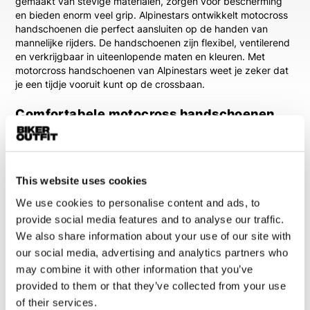
gemaakt van stevige materialen, zorgen voor bescherming
en bieden enorm veel grip. Alpinestars ontwikkelt motocross
handschoenen die perfect aansluiten op de handen van
mannelijke rijders. De handschoenen zijn flexibel, ventilerend
en verkrijgbaar in uiteenlopende maten en kleuren. Met
motorcross handschoenen van Alpinestars weet je zeker dat
je een tijdje vooruit kunt op de crossbaan.
Comfortabele motocross handschoenen
voor enduro rijders
Voor enduro- en crossrijders is comfort misschien wel net zo
belangrijk als bescherming. Motocross handschoenen voor
heren moeten licht aanvoelen en maximale controle bieden.
This website uses cookies
Dankzij het soepele materiaal behoud je volledige
We use cookies to personalise content and ads, to
bewegingsvrijheid in je vingers. Dit maakt het makkelijker om
lang te rijden zonder last van je handen te krijgen. Ook het
provide social media features and to analyse our traffic.
bedienen van de crossmotor gaat hierdoor zonder
We also share information about your use of our site with
problemen. In ons assortiment vind je onder andere modellen
our social media, advertising and analytics partners who
van het topmerk Alpinestars.
may combine it with other information that you’ve
provided to them or that they’ve collected from your use
Merken waar we trots op zijn
of their services.