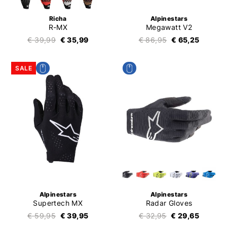
Richa
Alpinestars
R-MX
Megawatt V2
€ 39,99
€ 35,99
€ 86,95
€ 65,25
SALE
Alpinestars
Alpinestars
Supertech MX
Radar Gloves
€ 59,95
€ 39,95
€ 32,95
€ 29,65