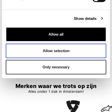
Rev'it
Rev'it
Show details
Delta H2O
Portland
€ 179,99
€ 121,99
€ 269,99
€ 202,99
Allow all
Allow selection
1
2
3
4
5
99 items
Only necessary
Merken waar we trots op zijn
Alles onder 1 dak in Amsterdam!