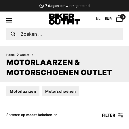
7 dagen
per week geopend
0
NL
EUR
Home
Outlet
MOTORLAARZEN &
MOTORSCHOENEN OUTLET
Motorlaarzen
Motorschoenen
FILTER
Sorteren op
meest bekeken