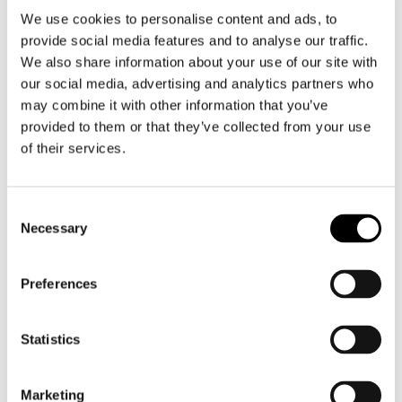
We use cookies to personalise content and ads, to
provide social media features and to analyse our traffic.
We also share information about your use of our site with
our social media, advertising and analytics partners who
may combine it with other information that you’ve
provided to them or that they’ve collected from your use
TCX
Ixs
of their services.
Infinity 3 GTX
Pacego ST
€ 379,99
€ 265,99
€ 169,95
€ 118,95
Consent
Necessary
Selection
SALE
SALE
Preferences
Statistics
Marketing