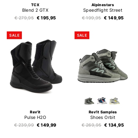
TCX
Alpinestars
Blend 2 GTX
Speedflight Street
€ 279,95
€ 195,95
€ 199,95
€ 149,95
SALE
SALE
Rev'it
Rev'it Samples
Pulse H2O
Shoes Orbit
€ 239,99
€ 149,99
€ 269,95
€ 134,95