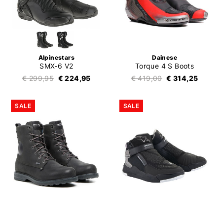
Alpinestars
Dainese
SMX-6 V2
Torque 4 S Boots
€ 299,95
€ 224,95
€ 419,00
€ 314,25
SALE
SALE