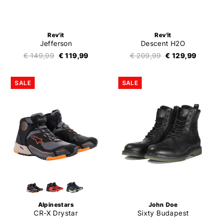
Rev'it
Rev'it
Jefferson
Descent H2O
€ 149,99
€ 119,99
€ 209,99
€ 129,99
SALE
SALE
Alpinestars
John Doe
CR-X Drystar
Sixty Budapest