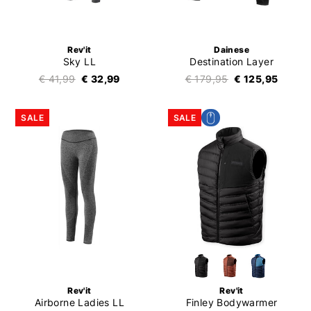
Rev'it
Dainese
Sky LL
Destination Layer
€ 41,99
€ 32,99
€ 179,95
€ 125,95
SALE
SALE
Rev'it
Rev'it
Airborne Ladies LL
Finley Bodywarmer