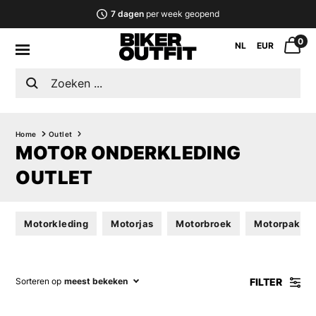
7 dagen
per week geopend
0
NL
EUR
Home
Outlet
MOTOR ONDERKLEDING
OUTLET
Motorkleding
Motorjas
Motorbroek
Motorpak
FILTER
Sorteren op
meest bekeken