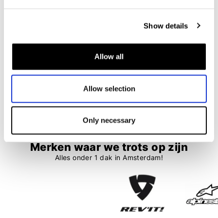
Show details
F-Lite
Rev'it
Megalight 240 Heat Longtight Ladies
Solar 3 Ladies
€ 39,95
€ 29,95
€ 149,99
€ 104,99
Allow all
Allow selection
24 items
Only necessary
Merken waar we trots op zijn
Alles onder 1 dak in Amsterdam!