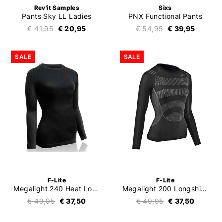
Rev'it Samples
Sixs
Pants Sky LL Ladies
PNX Functional Pants
€ 41,95
€ 20,95
€ 54,95
€ 39,95
SALE
SALE
F-Lite
F-Lite
Megalight 240 Heat Longshirt Ladies
Megalight 200 Longshirt Ladies
€ 49,95
€ 37,50
€ 49,95
€ 37,50