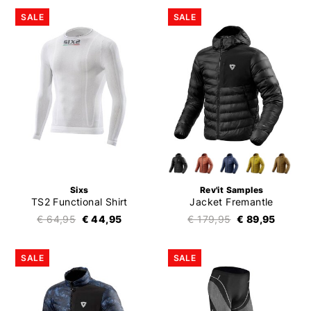
SALE
SALE
Sixs
Rev'it Samples
TS2 Functional Shirt
Jacket Fremantle
€ 64,95
€ 44,95
€ 179,95
€ 89,95
SALE
SALE