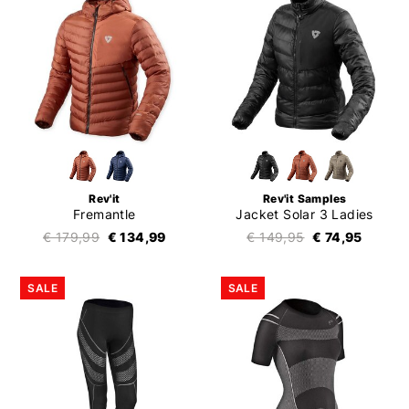
Rev'it
Rev'it Samples
Fremantle
Jacket Solar 3 Ladies
€ 179,99
€ 134,99
€ 149,95
€ 74,95
SALE
SALE