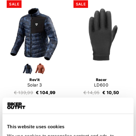
SALE
SALE
Rev'it
Racer
Solar 3
LD600
€ 139,99
€ 104,99
€ 14,95
€ 10,50
SALE
SALE
This website uses cookies