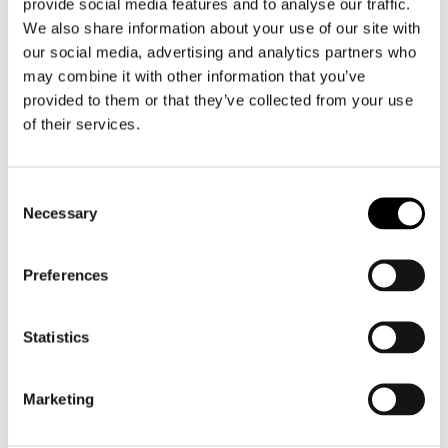
provide social media features and to analyse our traffic.
We also share information about your use of our site with
Heren
our social media, advertising and analytics partners who
Motorkleding heren
may combine it with other information that you’ve
Motorjas heren
provided to them or that they’ve collected from your use
Motorbroek heren
of their services.
Motorpak heren
Motorjeans heren
Consent
Motorhoodie heren
Necessary
Selection
Motorhelm heren
Preferences
Motorhandschoenen heren
Statistics
Motorlaarzen heren
Motorschoenen heren
Marketing