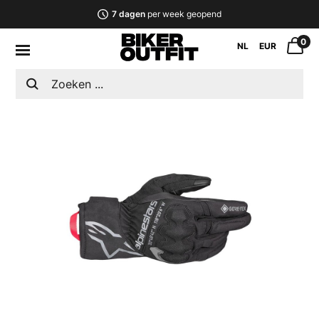
7 dagen
per week geopend
0
NL
EUR