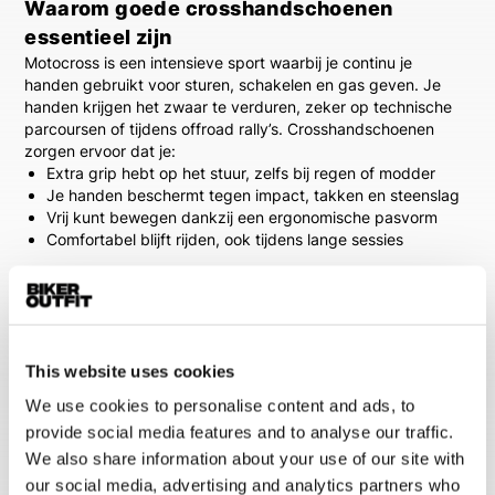
Waarom goede crosshandschoenen
essentieel zijn
Motocross is een intensieve sport waarbij je continu je
handen gebruikt voor sturen, schakelen en gas geven. Je
handen krijgen het zwaar te verduren, zeker op technische
parcoursen of tijdens offroad rally’s.
Crosshandschoenen
zorgen ervoor dat je:
Extra grip
hebt op het stuur, zelfs bij regen of modder
Je handen beschermt
tegen impact, takken en steenslag
Vrij kunt bewegen
dankzij een ergonomische pasvorm
Comfortabel blijft rijden
, ook tijdens lange sessies
Bovendien zijn
motorcross handschoenen
vaak uitgevoerd in
opvallende designs en kleuren, passend bij jouw persoonlijke
stijl of outfit.
Comfort en veiligheid in één
This website uses cookies
Een goede pasvorm is misschien wel het belangrijkste aspect
We use cookies to personalise content and ads, to
van een
motorcross handschoen
. De modellen in ons
provide social media features and to analyse our traffic.
assortiment sluiten nauw aan op de hand, zodat je volledige
controle behoudt. Daarnaast zijn veel modellen voorzien van
We also share information about your use of our site with
geperforeerde delen of ademende mesh-stoffen, waardoor je
our social media, advertising and analytics partners who