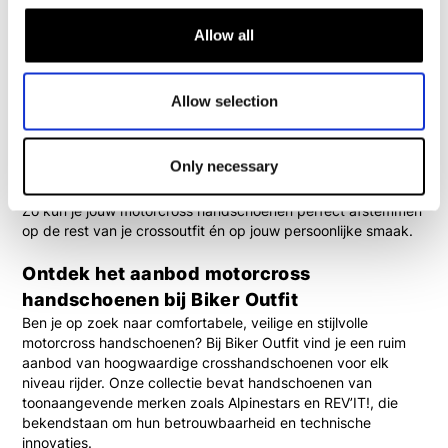
Bij het kiezen van de juiste
crosshandschoenen
is het
Allow all
belangrijk om rekening te houden met jouw
rijomstandigheden, het seizoen en jouw voorkeur voor
bescherming. In ons assortiment vind je handschoenen met:
Verstevigde knokkelbescherming
Allow selection
Antislipmateriaal op de handpalm
Lichtgewicht ademende stoffen
Elastische inzetstukken voor meer bewegingsvrijheid
Only necessary
Opvallende kleuren en designs
Zo kun je jouw
motorcross handschoenen
perfect afstemmen
op de rest van je crossoutfit én op jouw persoonlijke smaak.
Ontdek het aanbod motorcross
handschoenen bij Biker Outfit
Ben je op zoek naar comfortabele, veilige en stijlvolle
motorcross handschoenen
? Bij
Biker Outfit
vind je een ruim
aanbod van hoogwaardige crosshandschoenen voor elk
niveau rijder. Onze collectie bevat handschoenen van
toonaangevende merken zoals
Alpinestars
en
REV’IT!
, die
bekendstaan om hun betrouwbaarheid en technische
innovaties.