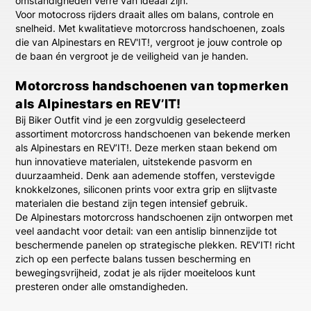
omstandigheden verre van ideaal zijn.
Voor motocross rijders draait alles om balans, controle en
snelheid. Met kwalitatieve motorcross handschoenen, zoals
die van Alpinestars en REV'IT!, vergroot je jouw controle op
de baan én vergroot je de veiligheid van je handen.
Motorcross handschoenen van topmerken
als Alpinestars en REV’IT!
Bij
Biker Outfit
vind je een zorgvuldig geselecteerd
assortiment
motorcross handschoenen
van bekende merken
als
Alpinestars
en
REV’IT!
. Deze merken staan bekend om
hun innovatieve materialen, uitstekende pasvorm en
duurzaamheid. Denk aan ademende stoffen, verstevigde
knokkelzones, siliconen prints voor extra grip en slijtvaste
materialen die bestand zijn tegen intensief gebruik.
De
Alpinestars motorcross handschoenen
zijn ontworpen met
veel aandacht voor detail: van een antislip binnenzijde tot
beschermende panelen op strategische plekken. REV’IT! richt
zich op een perfecte balans tussen bescherming en
bewegingsvrijheid, zodat je als rijder moeiteloos kunt
presteren onder alle omstandigheden.