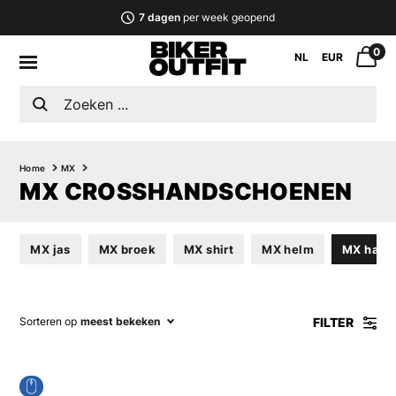
7 dagen
per week geopend
0
NL
EUR
Home
MX
MX CROSSHANDSCHOENEN
MX jas
MX broek
MX shirt
MX helm
MX hand
FILTER
Sorteren op
meest bekeken