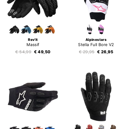
Rev'it
Alpinestars
Massif
Stella Full Bore V2
€ 54,99
€ 49,50
€ 29,95
€ 26,95