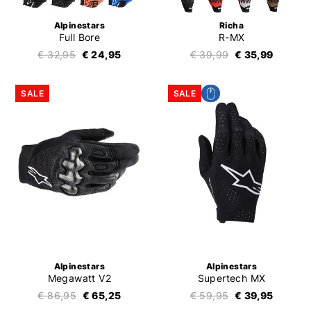
Alpinestars
Richa
Full Bore
R-MX
€ 32,95
€ 24,95
€ 39,99
€ 35,99
SALE
SALE
Alpinestars
Alpinestars
Megawatt V2
Supertech MX
€ 86,95
€ 65,25
€ 59,95
€ 39,95