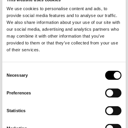
We use cookies to personalise content and ads, to
provide social media features and to analyse our traffic.
We also share information about your use of our site with
our social media, advertising and analytics partners who
may combine it with other information that you’ve
provided to them or that they’ve collected from your use
of their services.
Sidi
Alpinestars
Vortice/MAG-1/Rex Slider
SMX Plus Replacement Calf Ratchet Slider
€ 26,95
€ 24,25
€ 8,95
Consent
Necessary
Selection
Preferences
Statistics