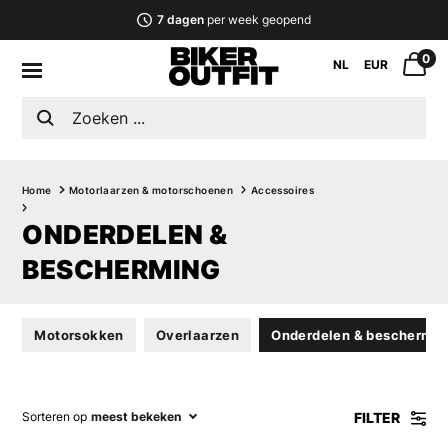
7 dagen
per week geopend
0
NL
EUR
Home
Motorlaarzen & motorschoenen
Accessoires
ONDERDELEN &
BESCHERMING
Motorsokken
Overlaarzen
Onderdelen & beschermin
FILTER
Sorteren op
meest bekeken