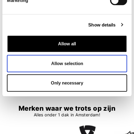
Marketing
Ixs
Claw
Show details
Inlegzool Comfort Moto
Inlegzool
€ 14,95
€ 9,95
Allow all
Allow selection
1
2
25 items
Only necessary
Merken waar we trots op zijn
Alles onder 1 dak in Amsterdam!