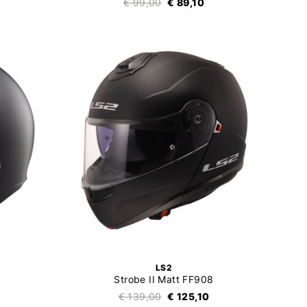
€ 99,00
€ 89,10
LS2
Strobe II Matt FF908
€ 139,00
€ 125,10