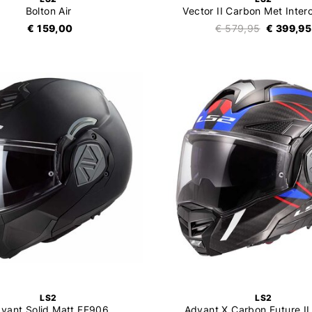
Bolton Air
Vector II Carbon Met Inte
€ 159,00
€ 579,95
€ 399,95
LS2
LS2
vant Solid Matt FF906
Advant X Carbon Future II