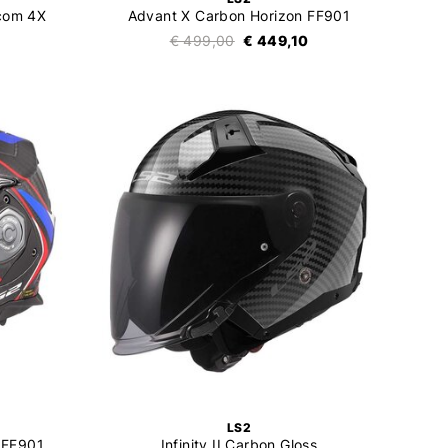
rcom 4X
Advant X Carbon Horizon FF901
€ 499,00
€ 449,10
LS2
 FF901
Infinity II Carbon Gloss