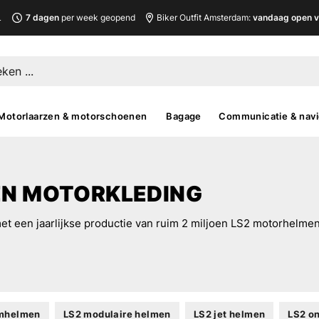
L
7 dagen
per week geopend
Biker Outfit Amsterdam:
vandaag open v
Motorlaarzen & motorschoenen
Bagage
Communicatie & navi
EN MOTORKLEDING
et een jaarlijkse productie van ruim 2 miljoen LS2 motorhelme
emhelmen
LS2 modulaire helmen
LS2 jet helmen
LS2 o