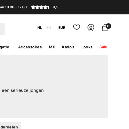
an 10.00 - 17.00
9,5
0
NL
EN
EUR
gatie
Accessoires
MX
Kado’s
Looks
Sale
n een serieuze jongen
nderdelen