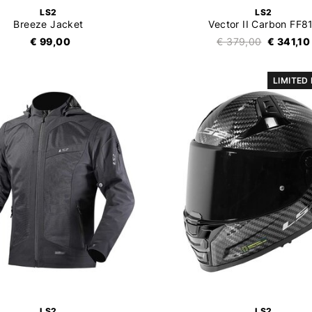
LS2
LS2
Breeze Jacket
Vector II Carbon FF8
€ 99,00
€ 379,00
€ 341,10
LIMITED
LS2
LS2