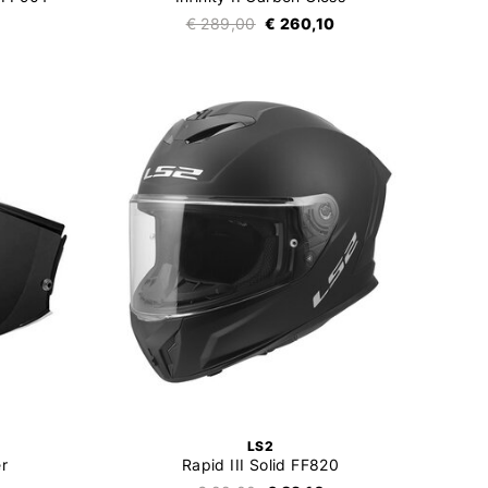
€ 289,00
€ 260,10
LS2
r
Rapid III Solid FF820