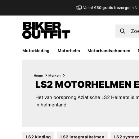
Vanaf
€50 gratis bezorgd
in N
Motorkleding
Motorhelm
Motorhandschoenen
Home
Merken
LS2 MOTORHELMEN 
Het van oorsprong Aziatische LS2 Helmets is m
in helmenland.
LS2 kleding
LS2 integraalhelmen
LS2 syste