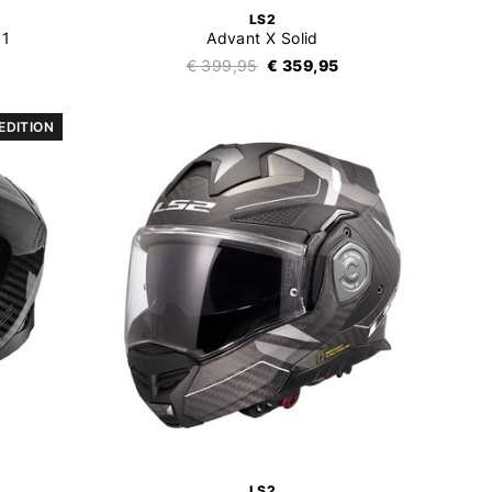
LS2
11
Advant X Solid
€ 399,95
€ 359,95
 EDITION
LS2