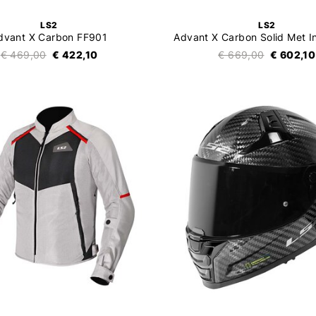
LS2
LS2
dvant X Carbon FF901
€ 469,00
€ 422,10
€ 669,00
€ 602,10