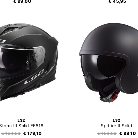
€ 99,00
€ 45,95
LS2
LS2
Storm III Solid FF818
Spitfire II Solid
€ 199,00
€ 179,10
€ 109,00
€ 98,10