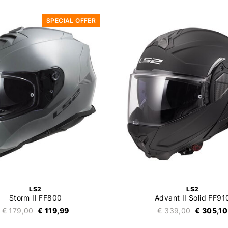
SPECIAL OFFER
LS2
LS2
Storm II FF800
Advant II Solid FF91
€ 179,00
€ 119,99
€ 339,00
€ 305,10