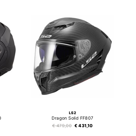
LS2
0
Dragon Solid FF807
€ 479,00
€ 431,10