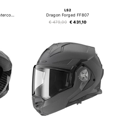
LS2
Advant X Carbon Solid Met Intercom 4X
Dragon Forged FF807
€ 479,00
€ 431,10