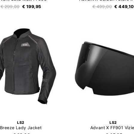
€ 299,00
€ 199,95
€ 499,00
€ 449,10
LS2
LS2
Breeze Lady Jacket
Advant X FF901 Vizie