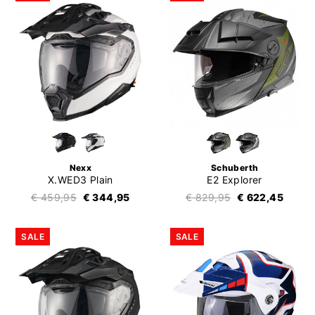
Nexx
Schuberth
X.WED3 Plain
E2 Explorer
€ 459,95
€ 344,95
€ 829,95
€ 622,45
SALE
SALE