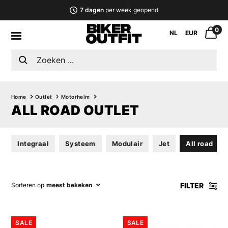
7 dagen
per week geopend
0
NL
EUR
Home
Outlet
Motorhelm
ALL ROAD OUTLET
Integraal
Systeem
Modulair
Jet
All road
FILTER
Sorteren op
meest bekeken
SALE
SALE