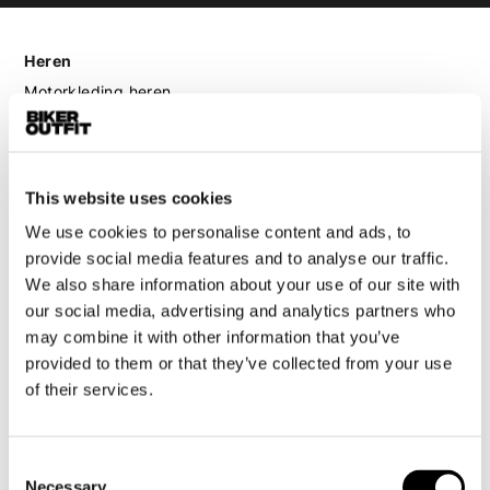
Heren
Motorkleding heren
Motorjas heren
Motorbroek heren
Motorpak heren
This website uses cookies
Motorjeans heren
We use cookies to personalise content and ads, to
Motorhoodie heren
provide social media features and to analyse our traffic.
We also share information about your use of our site with
Motorhelm heren
our social media, advertising and analytics partners who
may combine it with other information that you’ve
Motorhandschoenen heren
provided to them or that they’ve collected from your use
of their services.
Motorlaarzen heren
Motorschoenen heren
Consent
Necessary