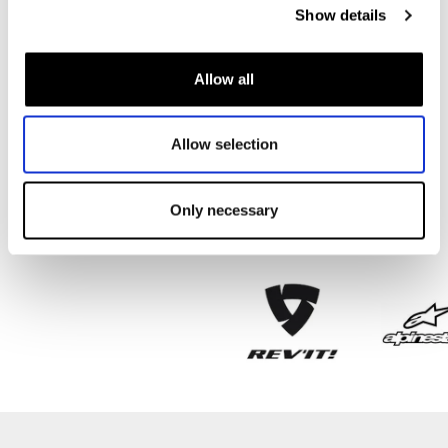
Zoals
kinder motorjassen
,
kinder motorbroeken
en
kinder
Show details
motorhandschoenen
– alles om je kind optimaal te
beschermen op de motor. Voor andere helmen kun je ook
onze
motorhelmen collectie
bekijken, of kies specifiek voor
Allow all
een helm van topmerken als
HJC
,
Scorpion
en
LS2
.
Bij Biker Outfit combineren we veiligheid, comfort en stijl,
zodat je kind met een gerust hart de weg op kan. Bestel
vandaag nog een kinder motorhelm en geef je jonge
Allow selection
avonturier de bescherming die hij of zij verdient!
Only necessary
Merken waar we trots op zijn
Alles onder 1 dak in Amsterdam!