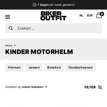
7 dagen
per week geopend
0
NL
EUR
Home
KINDER MOTORHELM
Helmen
Jassen
Broeken
Handschoenen
FILTER
Sorteren op
meest bekeken