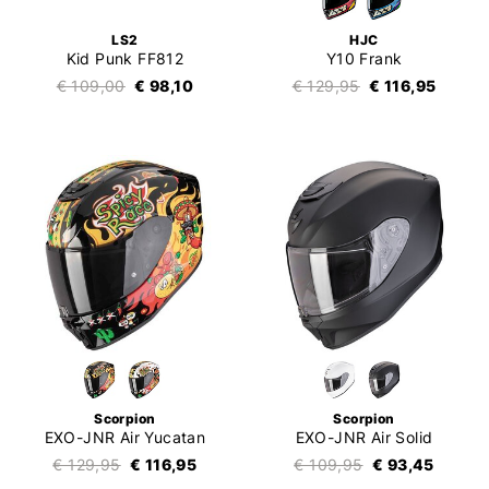
LS2
HJC
Kid Punk FF812
Y10 Frank
€ 109,00
€ 98,10
€ 129,95
€ 116,95
Scorpion
Scorpion
EXO-JNR Air Yucatan
EXO-JNR Air Solid
€ 129,95
€ 116,95
€ 109,95
€ 93,45