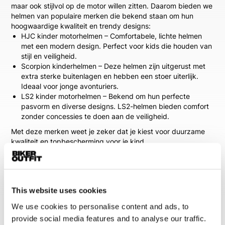
maar ook stijlvol op de motor willen zitten. Daarom bieden we
helmen van populaire merken die bekend staan om hun
hoogwaardige kwaliteit en trendy designs:
HJC kinder motorhelmen
– Comfortabele, lichte helmen
met een modern design. Perfect voor kids die houden van
stijl en veiligheid.
Scorpion kinderhelmen
– Deze helmen zijn uitgerust met
extra sterke buitenlagen en hebben een stoer uiterlijk.
Ideaal voor jonge avonturiers.
LS2 kinder motorhelmen
– Bekend om hun perfecte
pasvorm en diverse designs. LS2-helmen bieden comfort
zonder concessies te doen aan de veiligheid.
Met deze merken weet je zeker dat je kiest voor duurzame
kwaliteit en topbescherming voor je kind.
De perfecte maat voor optimale
bescherming
Een goed passende helm is essentieel voor de veiligheid van
This website uses cookies
je kind. Daarom bieden we helmen in verschillende maten en
We use cookies to personalise content and ads, to
vormen, zodat er altijd een kinder motorhelm bij zit die
perfect past. Het meten van de hoofdomtrek is belangrijk om
provide social media features and to analyse our traffic.