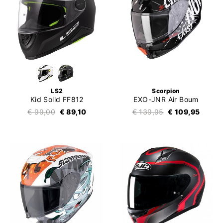
LS2
Scorpion
Kid Solid FF812
EXO-JNR Air Boum
€ 99,00
€ 89,10
€ 139,95
€ 109,95