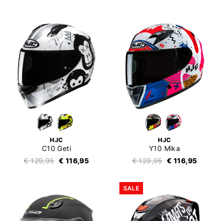
HJC
HJC
C10 Geti
Y10 Mika
€ 129,95
€ 116,95
€ 129,95
€ 116,95
SALE