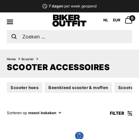
7 dagen
per week geopend
0
NL
EUR
Home
Scooter
SCOOTER ACCESSOIRES
Scooter hoes
Beenkleed scooter & moffen
Scooter s
FILTER
Sorteren op
meest bekeken