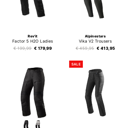
Rev'it
Alpinestars
Factor 5 H2O Ladies
Vika V2 Trousers
€ 199,99
€ 179,99
€ 459,95
€ 413,95
SALE