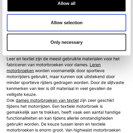
goed gekoeld wordt. Tijdens het rijden voel je de rijwind over
Allow all
je benen heen komen, terwijl jij jezelf probleemloos kan
blijven focussen op de weg. Sommige doorwaai dames
motorbroeken zijn voorzien van een uitneembare thermo- of
Allow selection
regenliner waardoor je er ook bij lagere temperaturen mee
kunt rijden.
Only necessary
Leren en textiele motorbroeken voor
dames
Leer en textiel zijn de meest gebruikte materialen voor het
fabriceren van motorbroeken voor dames.
Leren
motorbroeken
worden voornamelijk door sportieve
motorrijders gebruikt, maar kunnen ook uitstekend door
minder sportieve rijders gedragen worden. Door de slijtvaste
kenmerken van leer is dit materiaal in veel gevallen de
veiligste keuze.
Ook
dames motorbroeken van textiel
zijn zeer geschikt
tijdens het motorrijden. Een textiele motorbroek is
gemakkelijk aan te trekken, heeft vaak een aantal handige
functionaliteiten en kan tijdens allerlei omstandigheden
gebruikt worden. De keuze tussen leren en textiele
motorbroeken is enorm groot. Van highwaist motorbroeken