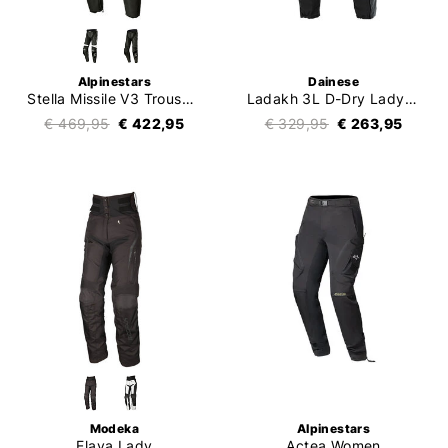
Alpinestars
Dainese
Stella Missile V3 Trousers
Ladakh 3L D-Dry Lady Trousers
€ 469,95
€ 422,95
€ 329,95
€ 263,95
Modeka
Alpinestars
Elaya Lady
Actea Women