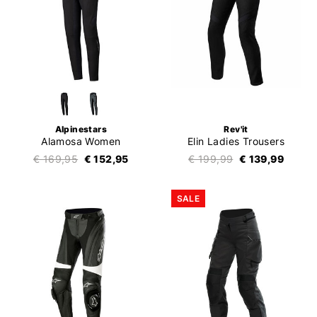
Alpinestars
Rev'it
Alamosa Women
Elin Ladies Trousers
€ 169,95
€ 152,95
€ 199,99
€ 139,99
SALE