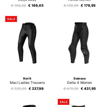
€ 184,95
€ 166,45
€ 199,95
€ 179,95
SALE
Rev'it
Dainese
Maci Ladies Trousers
Delta 4 Women
€ 339,99
€ 237,99
€ 479,95
€ 431,95
SALE