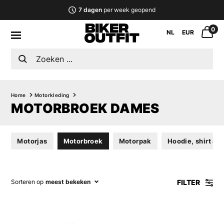
7 dagen
per week geopend
0
NL
EUR
Home
Motorkleding
MOTORBROEK DAMES
Motorjas
Motorbroek
Motorpak
Hoodie, shirt & v
FILTER
Sorteren op
meest bekeken