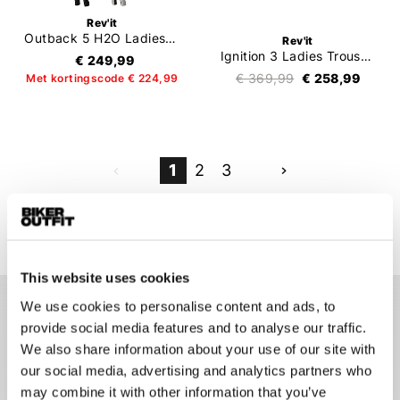
Rev'it
Outback 5 H2O Ladies Trousers
Rev'it
Ignition 3 Ladies Trousers
€ 249,99
€ 369,99
€ 258,99
Met kortingscode € 224,99
1
2
3
56 items
This website uses cookies
We use cookies to personalise content and ads, to
Dames motorbroek
provide social media features and to analyse our traffic.
Een dames motorbroek is een essentieel onderdeel van een
We also share information about your use of our site with
motoroutfit voor vrouwen. Net als een jas en een helm mag
our social media, advertising and analytics partners who
een motorbroek niet ontbreken wanneer je gaat motorrijden.
may combine it with other information that you’ve