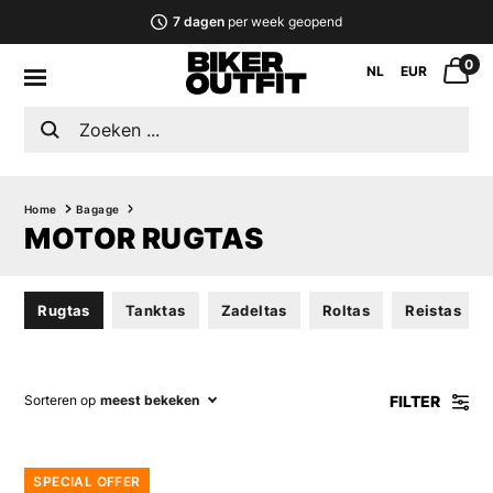
7 dagen
per week geopend
0
NL
EUR
Home
Bagage
MOTOR RUGTAS
Rugtas
Tanktas
Zadeltas
Roltas
Reistas
FILTER
Sorteren op
meest bekeken
SPECIAL OFFER