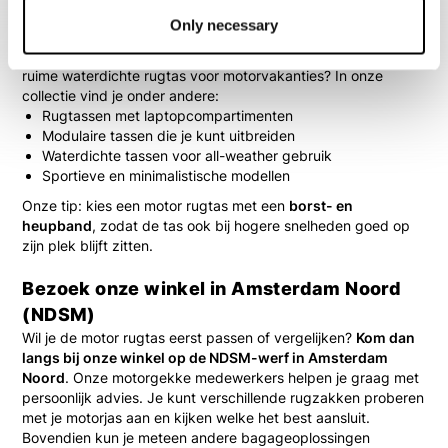
De keuze voor een motor rugtas hangt af van je rijstijl, wat je
Only necessary
dagelijks wilt meenemen en je persoonlijke voorkeur. Zoek je
een compacte rugtas voor je lunch en laptop? Of juist een
ruime waterdichte rugtas voor motorvakanties? In onze
collectie vind je onder andere:
Rugtassen met laptopcompartimenten
Modulaire tassen die je kunt uitbreiden
Waterdichte tassen voor all-weather gebruik
Sportieve en minimalistische modellen
Onze tip: kies een motor rugtas met een
borst- en
heupband
, zodat de tas ook bij hogere snelheden goed op
zijn plek blijft zitten.
Bezoek onze winkel in Amsterdam Noord
(NDSM)
Wil je de motor rugtas eerst passen of vergelijken?
Kom dan
langs bij onze winkel op de NDSM-werf in Amsterdam
Noord
. Onze motorgekke medewerkers helpen je graag met
persoonlijk advies. Je kunt verschillende rugzakken proberen
met je motorjas aan en kijken welke het best aansluit.
Bovendien kun je meteen andere bagageoplossingen