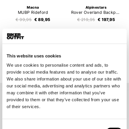
Macna
Alpinestars
MUBP Rideford
Rover Overland Backpack
€ 99,95
€ 89,95
€ 219,95
€ 197,95
1
2
3
This website uses cookies
62 items
We use cookies to personalise content and ads, to
provide social media features and to analyse our traffic.
We also share information about your use of our site with
our social media, advertising and analytics partners who
may combine it with other information that you’ve
Motor rugtas kopen bij Biker Outfit
provided to them or that they’ve collected from your use
Een goede motor rugtas is onmisbaar voor elke motorrijder
of their services.
die graag functioneel, comfortabel én veilig op pad gaat. Of
je nu dagelijks de motor pakt naar je werk of een langere
toertocht maakt: met een rugzak voor op de motor vervoer je
Consent