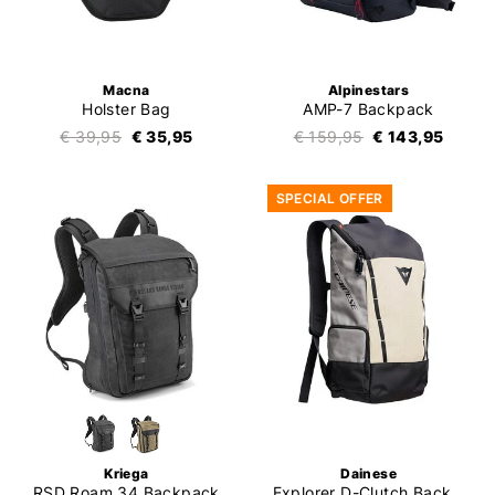
Macna
Alpinestars
Holster Bag
AMP-7 Backpack
€ 39,95
€ 35,95
€ 159,95
€ 143,95
SPECIAL OFFER
Kriega
Dainese
RSD Roam 34 Backpack
Explorer D-Clutch Backpack