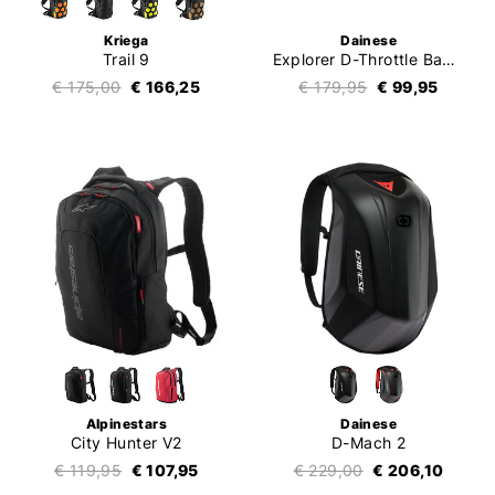
Kriega
Dainese
Trail 9
Explorer D-Throttle Backpack
€ 175,00
€ 166,25
€ 179,95
€ 99,95
Alpinestars
Dainese
City Hunter V2
D-Mach 2
€ 119,95
€ 107,95
€ 229,00
€ 206,10