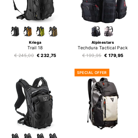
Kriega
Alpinestars
Trail 18
Techdura Tactical Pack
€ 245,00
€ 232,75
€ 199,95
€ 179,95
SPECIAL OFFER