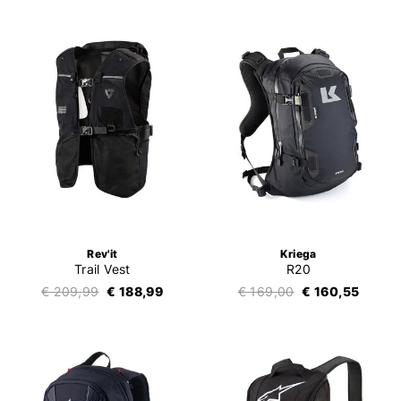
Rev'it
Kriega
Trail Vest
R20
€ 209,99
€ 188,99
€ 169,00
€ 160,55