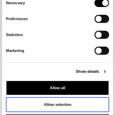
je spullen droog, stabiel en in stijl. Bij
Biker Outfit in
Necessary
Selection
Amsterdam Noord
vind je een zorgvuldig geselecteerd
assortiment motor rugtassen van topmerken zoals
Kriega
,
Dainese
,
Rev'it
en
Alpinestars.
Preferences
Waarom kiezen voor een motor rugtas?
Een motor rugtas is speciaal ontworpen om comfortabel te
Statistics
dragen tijdens het rijden. In tegenstelling tot gewone
rugzakken zijn motor rugtassen:
Aerodynamisch gevormd
voor minimale luchtweerstand.
Marketing
Voorzien van verstelbare banden
die de tas stabiel
houden bij hogere snelheden.
Waterdicht of voorzien van regenhoezen
, zodat je
spullen altijd droog blijven.
Show details
Gemaakt van slijtvaste materialen
zoals ripstop nylon of
versterkt polyester.
Geïntegreerde rugprotectie
voor extra veiligheid.
Allow all
Of je nu een kleine dagrugzak zoekt of een ruime motor
rugtas voor langere trips, bij Biker Outfit vind je altijd een
geschikte oplossing.
Allow selection
Welke motor rugtas past bij jou?