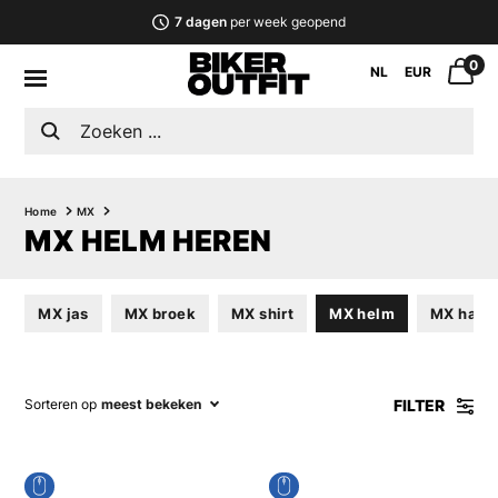
7 dagen
per week geopend
0
NL
EUR
Home
MX
MX HELM HEREN
MX jas
MX broek
MX shirt
MX helm
MX hand
FILTER
Sorteren op
meest bekeken