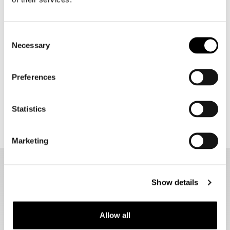
Airoh
Scorpion
Aviator Ace 2 Solid
VX-16 Evo Air Lignes
Consent
€ 399,95
€ 169,95
€ 152,95
Necessary
Selection
Preferences
1
2
30 items
Statistics
Marketing
Veilig crossen met een crosshelm
Show details
Voor iedereen die op een enduro motorfiets rijdt of van plan is
om te gaan motorcrossen, is een goede motocross helm
essentieel. Tijdens ritten op ruw terrein of op de crossbaan is
Allow all
het risico op een valpartij altijd aanwezig. Heren crosshelmen