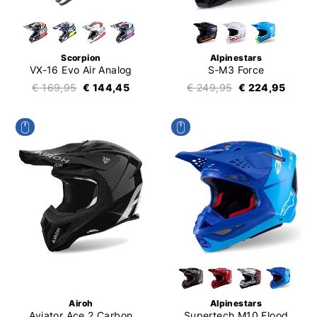
Scorpion
Alpinestars
VX-16 Evo Air Analog
S-M3 Force
€ 169,95
€ 144,45
€ 249,95
€ 224,95
Airoh
Alpinestars
Aviator Ace 2 Carbon
Supertech M10 Flood