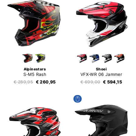
Alpinestars
Shoei
S-M5 Rash
VFX-WR 06 Jammer
€ 289,95
€ 260,95
€ 699,00
€ 594,15