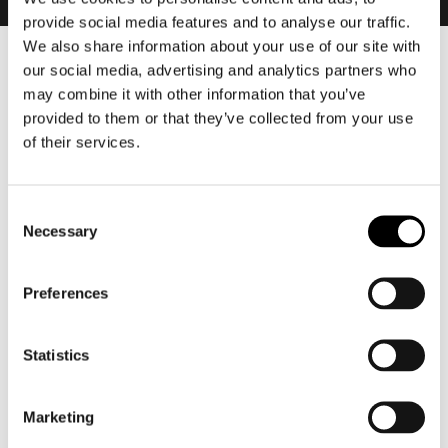
provide social media features and to analyse our traffic.
We also share information about your use of our site with
our social media, advertising and analytics partners who
Heren
may combine it with other information that you’ve
Motorkleding heren
provided to them or that they’ve collected from your use
Motorjas heren
of their services.
Motorbroek heren
Motorpak heren
Consent
Motorjeans heren
Necessary
Selection
Motorhoodie heren
Preferences
Motorhelm heren
Motorhandschoenen heren
Statistics
Motorlaarzen heren
Marketing
Motorschoenen heren