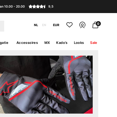
an 10.00 - 20.00
9,5
0
NL
EN
EUR
gatie
Accessoires
MX
Kado’s
Looks
Sale