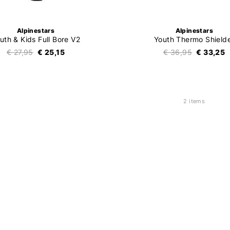
Alpinestars
Alpinestars
uth & Kids Full Bore V2
Youth Thermo Shield
€ 27,95
€ 25,15
€ 36,95
€ 33,25
2 items