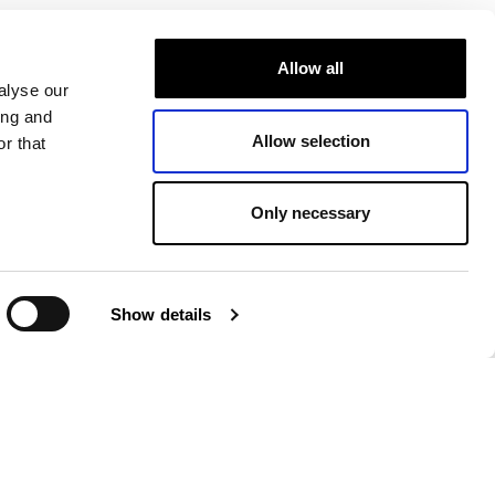
Allow all
alyse our
ing and
Allow selection
r that
Only necessary
Show details