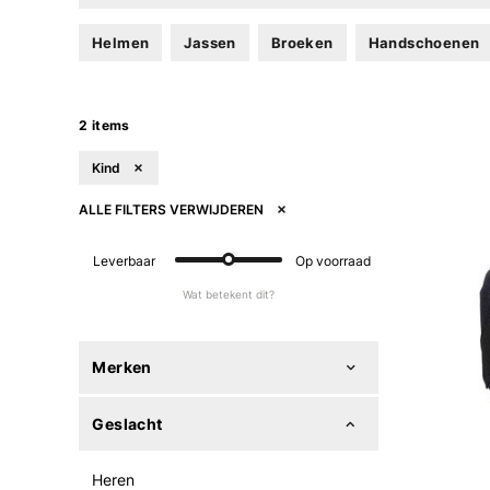
Helmen
Jassen
Broeken
Handschoenen
2 items
Kind
ALLE FILTERS VERWIJDEREN
Leverbaar
Op voorraad
Wat betekent dit?
Merken
Geslacht
Heren