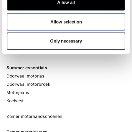
Bagage
Allow all
Motorcommunicatie
Motorslot
Allow selection
Motor gehoorbescherming
Outlet
Only necessary
Giftcard
Summer essentials
Doorwaai motorjas
Doorwaai motorbroek
Motorjeans
Koelvest
Zomer motorhandschoenen
Zomer motorlaarzen