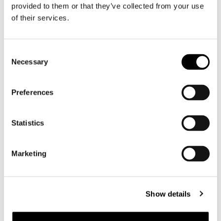
Motor leggings dames
provided to them or that they’ve collected from your use
of their services.
Motorhelm dames
Consent
Motorhandschoenen dames
Necessary
Selection
Motorlaarzen dames
Preferences
Motorschoenen dames
Statistics
MX
MX laarzen
Marketing
MX protectie
MX helmen
MX goggles
Show details
Overig