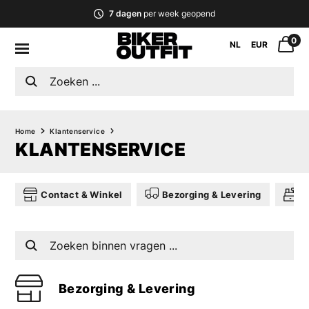
7 dagen
per week geopend
0
NL
EUR
Home
Klantenservice
KLANTENSERVICE
Contact & Winkel
Bezorging & Levering
R
Bezorging & Levering