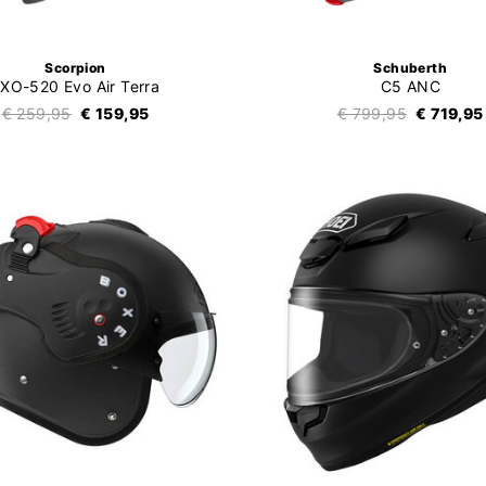
Scorpion
Schuberth
XO-520 Evo Air Terra
C5 ANC
€ 259,95
€ 159,95
€ 799,95
€ 719,95