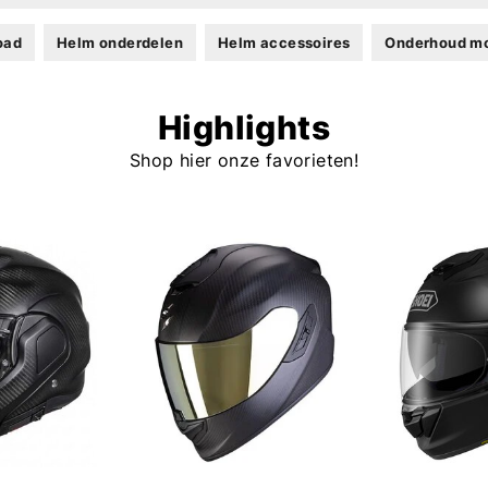
road
Helm onderdelen
Helm accessoires
Onderhoud m
Highlights
Shop hier onze favorieten!