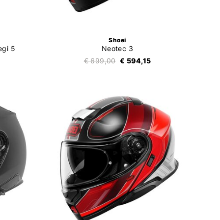
Shoei
gi 5
Neotec 3
5
€ 699,00
€ 594,15