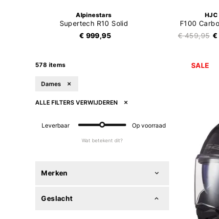
Alpinestars
HJC
tor Thai
Supertech R10 Solid
F100 Carbo
€ 999,95
€ 459,95
€
578 items
SALE
Dames
ALLE FILTERS VERWIJDEREN
Leverbaar
Op voorraad
Wat betekent dit?
Merken
Geslacht