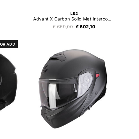
LS2
Advant X Carbon Solid Met Intercom 4X
€ 669,00
€ 602,10
OR ADD