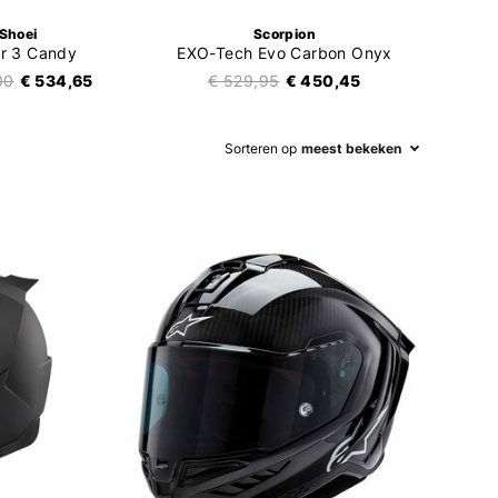
Shoei
Scorpion
ir 3 Candy
EXO-Tech Evo Carbon Onyx
N
00
€ 534,65
€ 529,95
€ 450,45
€ 
Sorteren op
meest bekeken