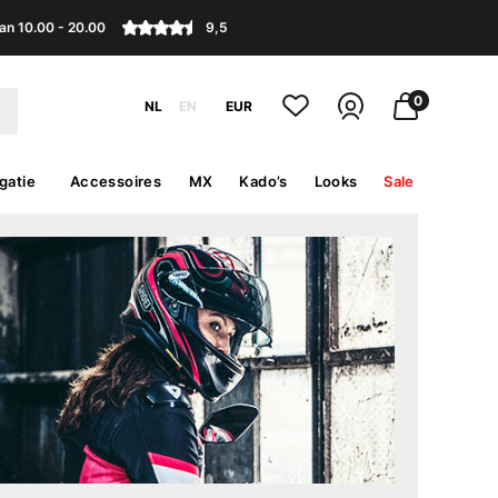
an 10.00 - 20.00
9,5
0
NL
EN
EUR
gatie
Accessoires
MX
Kado’s
Looks
Sale