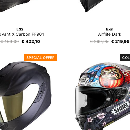
LS2
Icon
dvant X Carbon FF901
Airflite Dark
€ 469,00
€ 422,10
€ 269,95
€ 219,95
SPECIAL OFFER
COL