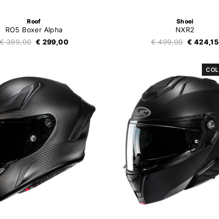
Roof
Shoei
RO5 Boxer Alpha
NXR2
€ 399,00
€ 299,00
€ 499,00
€ 424,15
COL