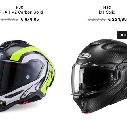
HJC
HJC
PHA 1 V2 Carbon Solid
i91 Solid
€ 749,95
€ 674,95
€ 249,95
€ 224,95
COL