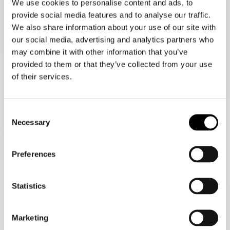
We use cookies to personalise content and ads, to
De collectie is ontworpen voor motorrijders die waarde
hechten aan:
provide social media features and to analyse our traffic.
Hoogwaardige bescherming
We also share information about your use of our site with
Moderne pasvormen
our social media, advertising and analytics partners who
Lichtgewicht materialen
may combine it with other information that you’ve
CE-gecertificeerde veiligheid
provided to them or that they’ve collected from your use
Comfort tijdens dagelijks gebruik
Minimalistisch design
of their services.
Dankzij innovatieve materialen zoals Dyneema®, Cordura®,
Aramid en Armalith® zijn de producten uitzonderlijk slijtvast
en bestand tegen scheuren en schuren. Hierdoor ben je
Consent
optimaal beschermd tijdens iedere rit.
Necessary
Selection
Pando Moto Skin leggings
Preferences
De Pando Moto Skin leggings behoren tot de populairste
producten binnen de collectie. Deze beschermende leggings
zijn ontworpen om onopvallend onder je normale kleding of
motorbroek te dragen. Ideaal voor motorrijders die extra
Statistics
bescherming willen zonder zware motorkleding aan te
trekken.
De Skin modellen zijn voorzien van sterke slijtvaste
Marketing
materialen en vaak uitgerust met CE-level protectoren op