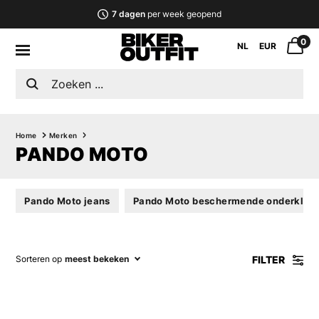
7 dagen
per week geopend
0
NL
EUR
Home
Merken
PANDO MOTO
Pando Moto jeans
Pando Moto beschermende onderkled
FILTER
Sorteren op
meest bekeken