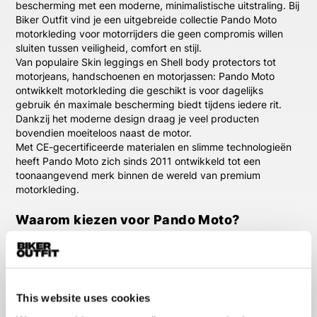
bescherming met een moderne, minimalistische uitstraling. Bij
Biker Outfit vind je een uitgebreide collectie Pando Moto
motorkleding voor motorrijders die geen compromis willen
sluiten tussen veiligheid, comfort en stijl.
Van populaire Skin leggings en Shell body protectors tot
motorjeans, handschoenen en motorjassen: Pando Moto
ontwikkelt motorkleding die geschikt is voor dagelijks
gebruik én maximale bescherming biedt tijdens iedere rit.
Dankzij het moderne design draag je veel producten
bovendien moeiteloos naast de motor.
Met CE-gecertificeerde materialen en slimme technologieën
heeft Pando Moto zich sinds 2011 ontwikkeld tot een
toonaangevend merk binnen de wereld van premium
motorkleding.
Waarom kiezen voor Pando Moto?
Pando Moto
onderscheidt zich door hoogwaardige
motorkleding te ontwikkelen die veiligheid combineert met
een casual en moderne uitstraling. Waar traditionele
motorkleding soms zwaar of opvallend kan aanvoelen, richt
Pando Moto zich juist op subtiele bescherming zonder in te
This website uses cookies
leveren op comfort.