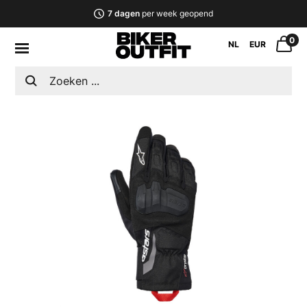
7 dagen
per week geopend
0
NL
EUR