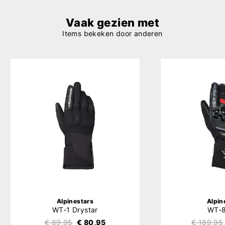
Vaak gezien met
Items bekeken door anderen
Alpinestars
Alpin
WT-1 Drystar
WT-
€ 89,95
€ 80,95
€ 189,95