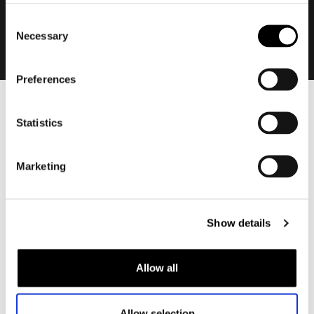
Consent
Necessary
Selection
Preferences
Heren
Statistics
Motorkleding heren
Motorjas heren
Marketing
Motorbroek heren
Motorpak heren
Motorjeans heren
Show details
Motorhoodie heren
Allow all
Motorhelm heren
Motorhandschoenen heren
Allow selection