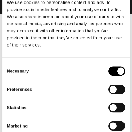
We use cookies to personalise content and ads, to
provide social media features and to analyse our traffic.
We also share information about your use of our site with
our social media, advertising and analytics partners who
Heren
may combine it with other information that you’ve
Motorkleding heren
provided to them or that they’ve collected from your use
Motorjas heren
of their services.
Motorbroek heren
Motorpak heren
Consent
Motorjeans heren
Necessary
Selection
Motorhoodie heren
Preferences
Motorhelm heren
Statistics
Motorhandschoenen heren
Motorlaarzen heren
Marketing