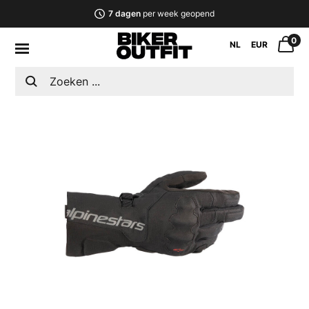
7 dagen
per week geopend
0
NL
EUR