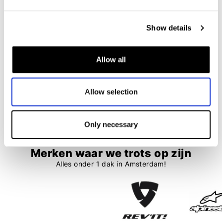
Booster
Macna
Balaclava F1
Balaclava 3.0
Show details
€ 11,95
€ 33,95
€ 30,55
Allow all
1
2
Allow selection
28 items
Only necessary
Merken waar we trots op zijn
Alles onder 1 dak in Amsterdam!