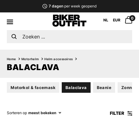
7 dagen
per week geopend
0
NL
EUR
Home
Motorhelm
Helm accessoires
BALACLAVA
Motorkol & facemask
Balaclava
Beanie
Zonnebr
FILTER
Sorteren op
meest bekeken