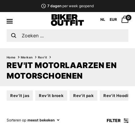
7 dagen
per week geopend
0
NL
EUR
Home
Merken
Rev'it
REV'IT MOTORLAARZEN EN
MOTORSCHOENEN
Rev'it jas
Rev'it broek
Rev'it pak
Rev'it Hoodie, s
FILTER
Sorteren op
meest bekeken