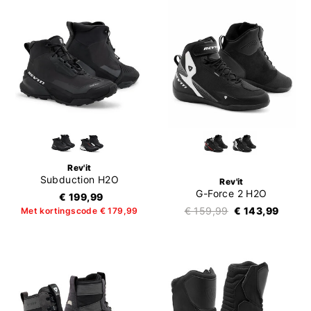
Rev'it
Subduction H2O
Rev'it
G-Force 2 H2O
€ 199,99
€ 159,99
€ 143,99
Met kortingscode € 179,99