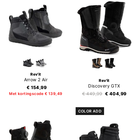
Rev'it
Arrow 2 Air
Rev'it
Discovery GTX
€ 154,99
€ 449,99
€ 404,99
Met kortingscode € 139,49
COLOR ADD