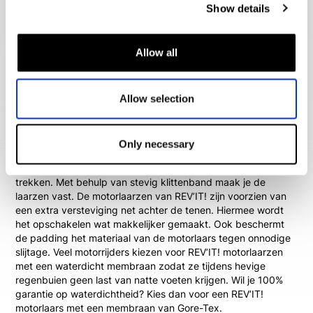
Show details
Motorlaarzen van REV’IT! voor optimale
bescherming
Allow all
Motorlaarzen van REV’IT!
zijn de juiste keuze als je de best
mogelijke bescherming wil ervaren. Dankzij de hoogte van
REV’IT! motorlaarzen zal een deel van je scheenbeen
Allow selection
beschermd worden. Ook je enkels zullen beter beschermd
worden als je REV’IT! motorlaarzen draagt. Als je lange
tourritten gaat maken of een adventure rijder bent, dan is het
Only necessary
dragen van hoge motorlaarzen essentieel. Motorlaarzen van
REV’IT! zijn erg comfortabel en gemakkelijk aan of uit te
trekken. Met behulp van stevig klittenband maak je de
laarzen vast. De motorlaarzen van REV’IT! zijn voorzien van
een extra versteviging net achter de tenen. Hiermee wordt
het opschakelen wat makkelijker gemaakt. Ook beschermt
de padding het materiaal van de motorlaars tegen onnodige
slijtage. Veel motorrijders kiezen voor REV’IT! motorlaarzen
met een waterdicht membraan zodat ze tijdens hevige
regenbuien geen last van natte voeten krijgen. Wil je 100%
garantie op waterdichtheid? Kies dan voor een REV’IT!
motorlaars met een membraan van Gore-Tex.