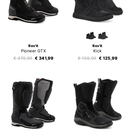
Rev'it
Rev'it
Pioneer GTX
Kick
€ 379,99
€ 341,99
€ 139,99
€ 125,99