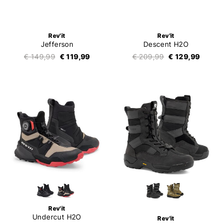
Rev'it
Rev'it
Jefferson
Descent H2O
€ 149,99
€ 119,99
€ 209,99
€ 129,99
Rev'it
Undercut H2O
Rev'it