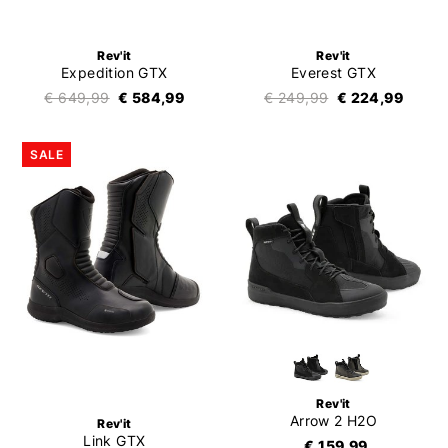
Rev'it
Rev'it
Expedition GTX
Everest GTX
€ 649,99
€ 584,99
€ 249,99
€ 224,99
SALE
Rev'it
Arrow 2 H2O
Rev'it
Link GTX
€ 159,99