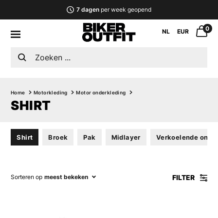
7 dagen
per week geopend
0
NL
EUR
Home
Motorkleding
Motor onderkleding
SHIRT
Shirt
Broek
Pak
Midlayer
Verkoelende onde
FILTER
Sorteren op
meest bekeken