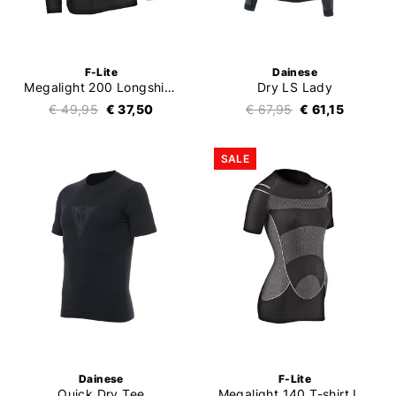
F-Lite
Dainese
Megalight 200 Longshirt Men
Dry LS Lady
€ 49,95
€ 37,50
€ 67,95
€ 61,15
SALE
Dainese
F-Lite
Quick Dry Tee
Megalight 140 T-shirt Ladies