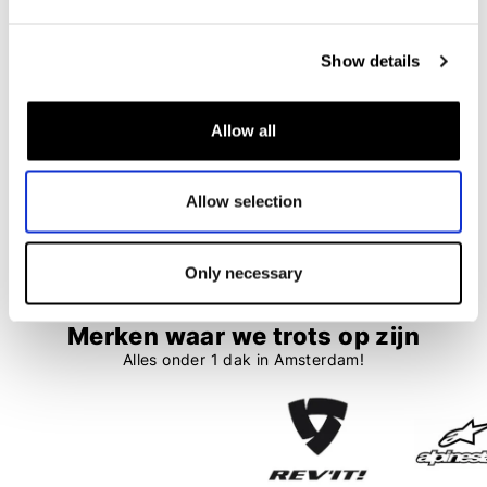
Dainese
Held
Thermo LS Lady
3D-Skin Warm Top Ladies
Show details
€ 86,95
€ 78,25
€ 79,95
Allow all
1
2
Allow selection
28 items
Only necessary
Merken waar we trots op zijn
Alles onder 1 dak in Amsterdam!