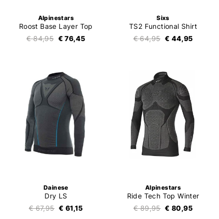
Alpinestars
Sixs
Roost Base Layer Top
TS2 Functional Shirt
€ 84,95
€ 76,45
€ 64,95
€ 44,95
Dainese
Alpinestars
Dry LS
Ride Tech Top Winter
€ 67,95
€ 61,15
€ 89,95
€ 80,95