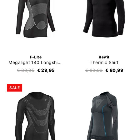
F-Lite
Rev'it
Megalight 140 Longshirt Ladies
Thermic Shirt
€ 39,95
€ 29,95
€ 89,99
€ 80,99
SALE