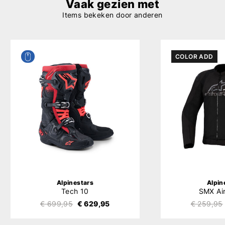
Vaak gezien met
Items bekeken door anderen
COLOR ADD
Alpinestars
Alpin
Tech 10
SMX Ai
€ 699,95
€ 629,95
€ 259,95