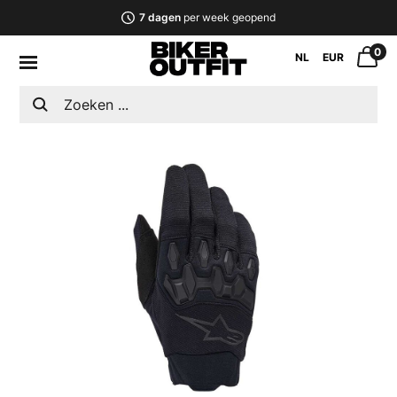
7 dagen
per week geopend
0
NL
EUR