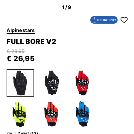
1
/9
ONLINE ONLY
Alpinestars
FULL BORE V2
€ 29,95
€ 26,95
Kleur:
Zwart (10)