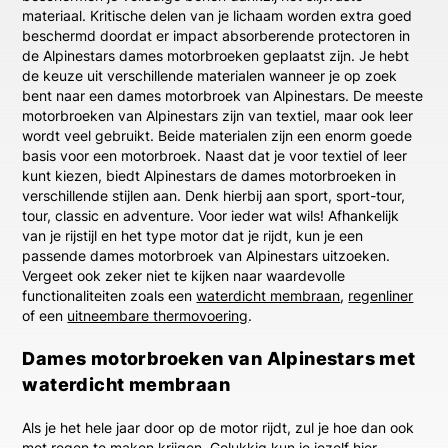
materiaal. Kritische delen van je lichaam worden extra goed
beschermd doordat er impact absorberende protectoren in
de Alpinestars dames motorbroeken geplaatst zijn. Je hebt
de keuze uit verschillende materialen wanneer je op zoek
bent naar een dames motorbroek van Alpinestars. De meeste
motorbroeken van Alpinestars zijn van textiel, maar ook leer
wordt veel gebruikt. Beide materialen zijn een enorm goede
basis voor een motorbroek. Naast dat je voor textiel of leer
kunt kiezen, biedt Alpinestars de dames motorbroeken in
verschillende stijlen aan. Denk hierbij aan sport, sport-tour,
tour, classic en adventure. Voor ieder wat wils! Afhankelijk
van je rijstijl en het type motor dat je rijdt, kun je een
passende dames motorbroek van Alpinestars uitzoeken.
Vergeet ook zeker niet te kijken naar waardevolle
functionaliteiten zoals een
waterdicht membraan
,
regenliner
of een
uitneembare thermovoering
.
Dames motorbroeken van Alpinestars met
waterdicht membraan
Als je het hele jaar door op de motor rijdt, zul je hoe dan ook
met regen te maken krijgen. Gelukkig kun je jezelf hier