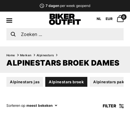
7 dagen
per week geopend
0
NL
EUR
Home
Merken
Alpinestars
ALPINESTARS BROEK DAMES
Alpinestars jas
Alpinestars broek
Alpinestars pak
FILTER
Sorteren op
meest bekeken