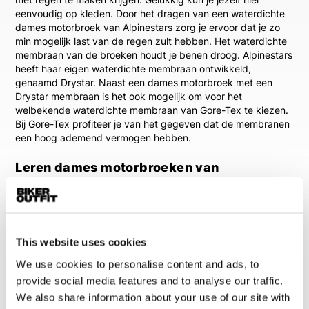
eenvoudig op kleden. Door het dragen van een waterdichte
dames motorbroek van Alpinestars zorg je ervoor dat je zo
min mogelijk last van de regen zult hebben. Het waterdichte
membraan van de broeken houdt je benen droog. Alpinestars
heeft haar eigen waterdichte membraan ontwikkeld,
genaamd Drystar. Naast een dames motorbroek met een
Drystar membraan is het ook mogelijk om voor het
welbekende waterdichte membraan van Gore-Tex te kiezen.
Bij Gore-Tex profiteer je van het gegeven dat de membranen
een hoog ademend vermogen hebben.
Leren dames motorbroeken van
Alpinestars
Met een
leren dames motorbroek van Alpinestars
zit je zeker
goed. Leer biedt de beste bescherming voor motorrijders.
This website uses cookies
Veel sportieve rijders kiezen dan ook voor een leren
motorbroek van Alpinestars. Op het circuit zie je zelfs niet
We use cookies to personalise content and ads, to
anders. Sportieve leren motorbroeken van Alpinestars
provide social media features and to analyse our traffic.
hebben een strakke pasvorm en sluiten goed aan op het
We also share information about your use of our site with
vrouwenlichaam. Naast sportieve modellen heb je ook leren