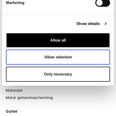
Motorlaarzen dames
Marketing
Motorschoenen dames
Show details
MX
MX laarzen
Allow all
MX protectie
MX helmen
MX goggles
Allow selection
Overig
Only necessary
Bagage
Motorcommunicatie
Motorslot
Motor gehoorbescherming
Outlet