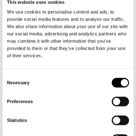
This website uses cookies
Motorlaarzen heren
We use cookies to personalise content and ads, to
provide social media features and to analyse our traffic.
Motorschoenen heren
We also share information about your use of our site with
our social media, advertising and analytics partners who
Dames
may combine it with other information that you’ve
Motorkleding dames
provided to them or that they’ve collected from your use
of their services.
Motorjas dames
Motorbroek dames
Motorpak dames
Consent
Motorjeans dames
Necessary
Selection
Motor leggings dames
Preferences
Motorhelm dames
Statistics
Motorhandschoenen dames