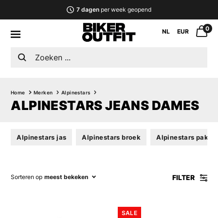
7 dagen
per week geopend
0
NL
EUR
Home
Merken
Alpinestars
ALPINESTARS JEANS DAMES
Alpinestars jas
Alpinestars broek
Alpinestars pak
FILTER
Sorteren op
meest bekeken
SALE