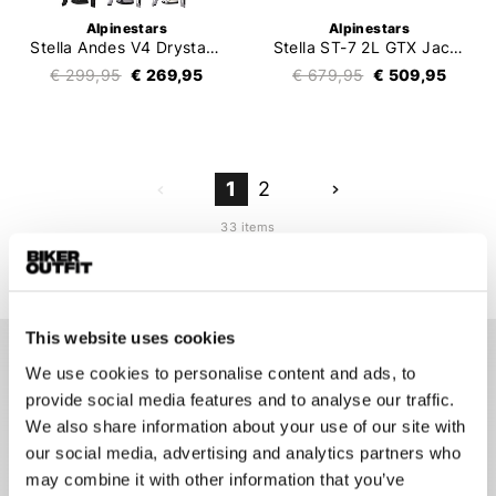
Alpinestars
Alpinestars
Stella Andes V4 Drystar Jacket
Stella ST-7 2L GTX Jacket
€ 299,95
€ 269,95
€ 679,95
€ 509,95
1
2
33 items
This website uses cookies
We use cookies to personalise content and ads, to
Alpinestars motorjassen voor dames
provide social media features and to analyse our traffic.
We also share information about your use of our site with
Een motorjas is onmisbaar om je bovenlijf te beschermen
our social media, advertising and analytics partners who
tijdens het motorrijden. Door een goede motorjas te dragen,
kun je met een veilig gevoel op de motor zitten. Dames
may combine it with other information that you’ve