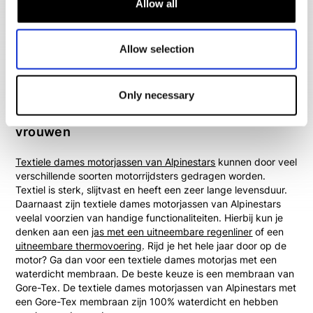
Allow all
vrouwenlichaam en zullen perfect passen. Sportieve
modellen sluiten strak aan, maar bieden tegelijkertijd
voldoende bewegingsvrijheid. Dit is te danken aan de stretch
Allow selection
delen die in de jassen van Alpinestars verwerkt worden. Een
leren dames motorjas van Alpinestars is te combineren met
een leren motorbroek of een motorjeans.
Only necessary
Textiele Alpinestars motorjassen voor
vrouwen
Textiele dames motorjassen van Alpinestars
kunnen door veel
verschillende soorten motorrijdsters gedragen worden.
Textiel is sterk, slijtvast en heeft een zeer lange levensduur.
Daarnaast zijn textiele dames motorjassen van Alpinestars
veelal voorzien van handige functionaliteiten. Hierbij kun je
denken aan een
jas met een uitneembare regenliner
of een
uitneembare thermovoering
. Rijd je het hele jaar door op de
motor? Ga dan voor een textiele dames motorjas met een
waterdicht membraan. De beste keuze is een membraan van
Gore-Tex. De textiele dames motorjassen van Alpinestars met
een Gore-Tex membraan zijn 100% waterdicht en hebben