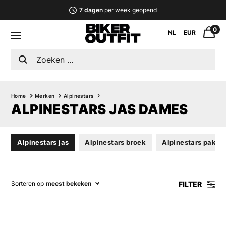
7 dagen
per week geopend
0
NL
EUR
Home
Merken
Alpinestars
ALPINESTARS JAS DAMES
Alpinestars jas
Alpinestars broek
Alpinestars pak
FILTER
Sorteren op
meest bekeken