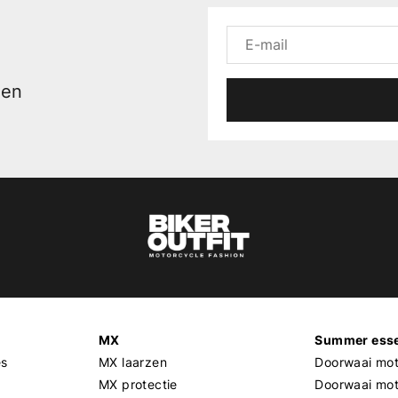
men
MX
Summer esse
es
MX laarzen
Doorwaai mot
MX protectie
Doorwaai mo