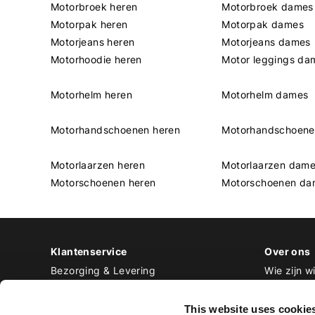
Motorbroek heren
Motorbroek dames
Motorpak heren
Motorpak dames
Motorjeans heren
Motorjeans dames
Motorhoodie heren
Motor leggings da
Motorhelm heren
Motorhelm dames
Motorhandschoenen heren
Motorhandschoen
Motorlaarzen heren
Motorlaarzen dam
Motorschoenen heren
Motorschoenen da
Klantenservice
Over ons
Bezorging & Levering
Wie zijn wi
Retourneren & Ruilen
Contact
Betalen
Werken bij
This website uses cookie