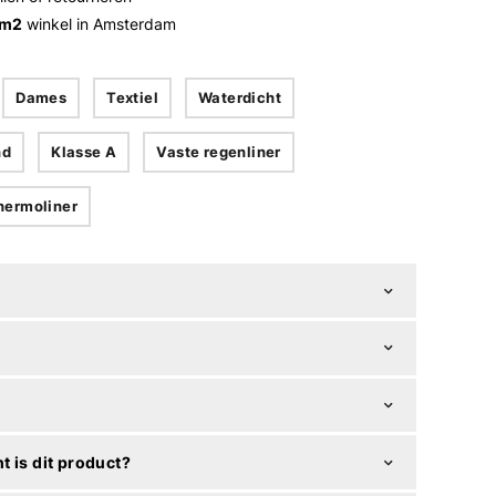
 m2
winkel in Amsterdam
Dames
Textiel
Waterdicht
nd
Klasse A
Vaste regenliner
hermoliner
t is dit product?