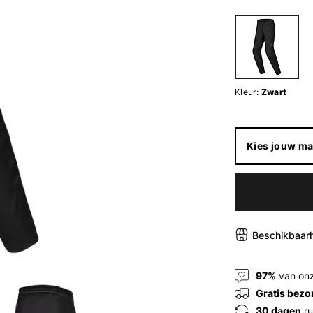
Kleur:
Zwart
Kies jouw ma
Beschikbaarh
97%
van onz
Gratis bezo
30 dagen
ru