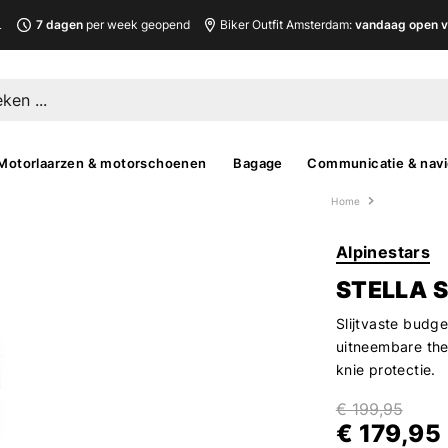
L
7 dagen
per week geopend
Biker Outfit Amsterdam:
vandaag open v
Motorlaarzen & motorschoenen
Bagage
Communicatie & navi
Home
Alpinestars
STELLA 
Slijtvaste budg
uitneembare th
knie protectie.
€ 199,95
€ 179,95