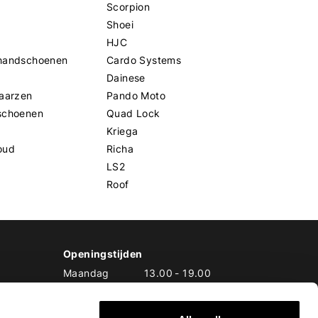
Scorpion
Shoei
HJC
handschoenen
Cardo Systems
Dainese
aarzen
Pando Moto
schoenen
Quad Lock
Kriega
oud
Richa
LS2
Roof
Openingstijden
Maandag
13.00
-
19.00
Dinsdag
10.00
-
19.00
Woensdag
10.00
-
19.00