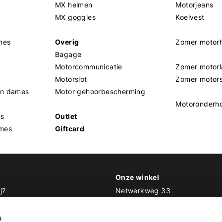
MX helmen
Motorjeans
MX goggles
Koelvest
mes
Overig
Zomer motor
Bagage
Motorcommunicatie
Zomer motorl
Motorslot
Zomer motor
en dames
Motor gehoorbescherming
Motoronderh
es
Outlet
mes
Giftcard
Onze winkel
j?
Netwerkweg 33
1033 MV Amsterdam
 Biker Outfit
s