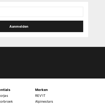
Aanmelden
ntials
Merken
orjas
REV'IT
torbroek
Alpinestars