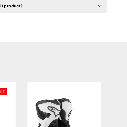
it product?
LE