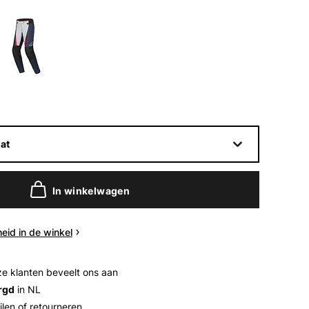
at
In winkelwagen
eid in de winkel
e klanten beveelt ons aan
rgd
in NL
ilen of retourneren