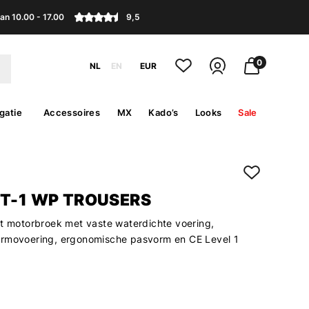
an 10.00 - 17.00
9,5
0
NL
EN
EUR
gatie
Accessoires
MX
Kado’s
Looks
Sale
ST-1 WP TROUSERS
et motorbroek met vaste waterdichte voering,
ermovoering, ergonomische pasvorm en CE Level 1