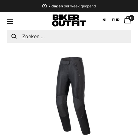
7 dagen
per week geopend
0
NL
EUR