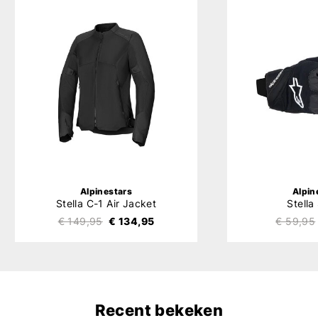
Alpinestars
Alpin
Stella C-1 Air Jacket
Stella
€ 149,95
€ 134,95
€ 59,95
Recent bekeken