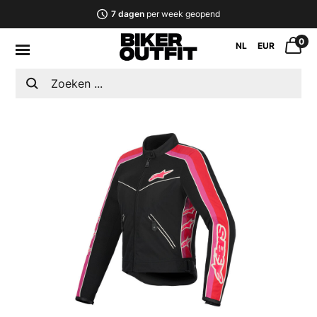
7 dagen
per week geopend
0
NL
EUR