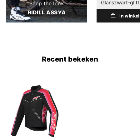
Glanszwart-glitt
Shop the look
RIDILL ASSYA
In winke
Recent bekeken