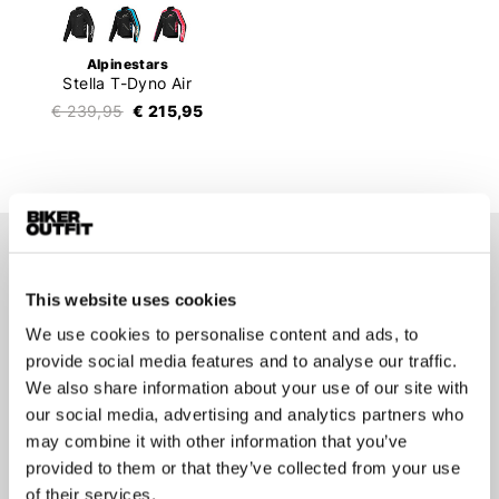
Alpinestars
Stella T-Dyno Air
€ 239,95
€ 215,95
Op de hoogte blijven?
This website uses cookies
Geen zorgen, wij zullen je niet spammen
We use cookies to personalise content and ads, to
provide social media features and to analyse our traffic.
We also share information about your use of our site with
our social media, advertising and analytics partners who
may combine it with other information that you’ve
Aanmelden
provided to them or that they’ve collected from your use
of their services.