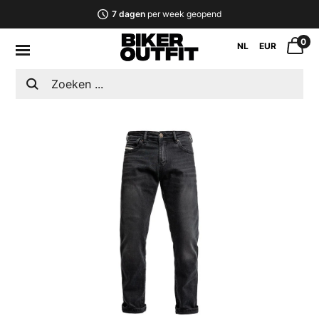
7 dagen
per week geopend
0
NL
EUR