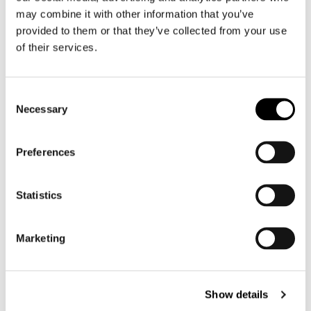
Motorbroek heren
may combine it with other information that you’ve
Motorpak heren
provided to them or that they’ve collected from your use
Motorjeans heren
of their services.
Motorhoodie heren
Consent
Motorhelm heren
Necessary
Selection
Motorhandschoenen heren
Preferences
Motorlaarzen heren
Statistics
Motorschoenen heren
Marketing
Dames
Motorkleding dames
Motorjas dames
Show details
Motorbroek dames