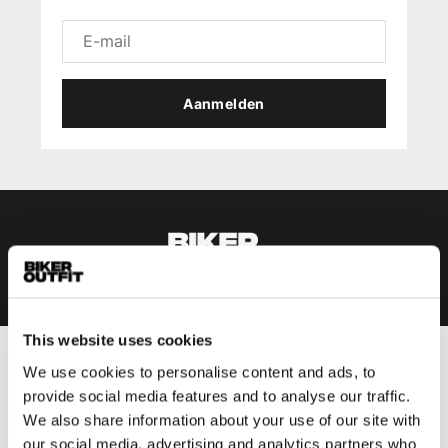
Aanmelden
This website uses cookies
We use cookies to personalise content and ads, to
Heren
provide social media features and to analyse our traffic.
Motorkleding heren
We also share information about your use of our site with
Motorjas heren
our social media, advertising and analytics partners who