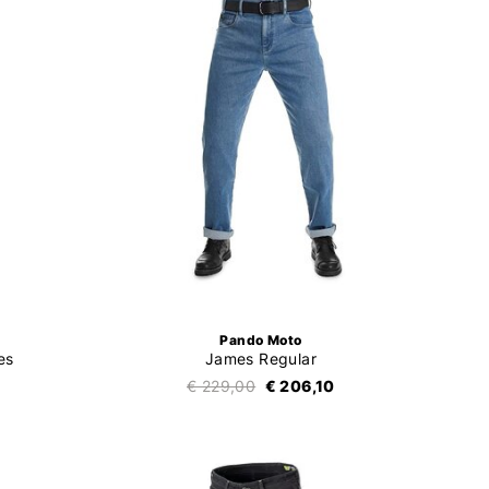
Pando Moto
es
James Regular
€ 229,00
€ 206,10