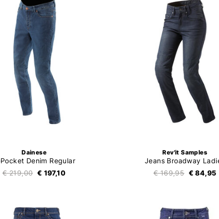
Dainese
Rev'it Samples
-Pocket Denim Regular
Jeans Broadway Ladi
€ 219,00
€ 197,10
€ 169,95
€ 84,95