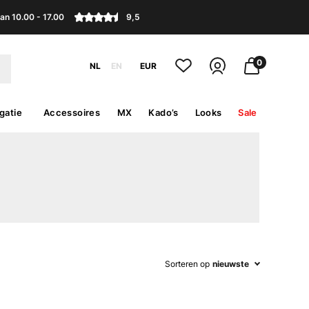
an 10.00 - 17.00
9,5
0
NL
EN
EUR
gatie
Accessoires
MX
Kado’s
Looks
Sale
Sorteren op
nieuwste