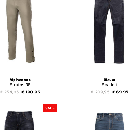
Alpinestars
Blauer
Stratos RF
Scarlett
€ 254,95
€ 190,95
€ 209,95
€ 69,95
SALE