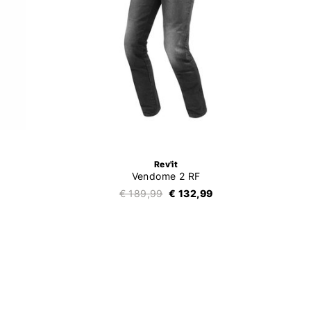
Rev'it
Vendome 2 RF
€ 189,99
€ 132,99