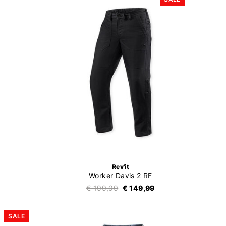
Rev'it
Worker Davis 2 RF
€ 199,99
€ 149,99
SALE