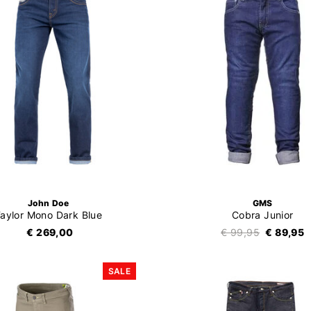
John Doe
GMS
aylor Mono Dark Blue
Cobra Junior
€ 269,00
€ 99,95
€ 89,95
SALE