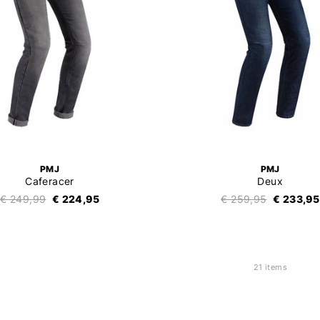
PMJ
PMJ
Caferacer
Deux
€ 249,99
€ 224,95
€ 259,95
€ 233,95
21 items