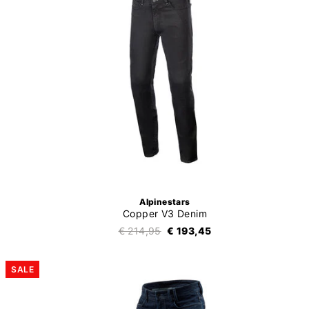
Alpinestars
Copper V3 Denim
€ 214,95
€ 193,45
SALE