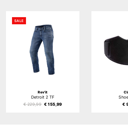
SALE
Rev'it
C
Detroit 2 TF
Sho
€ 229,99
€ 155,99
€ 