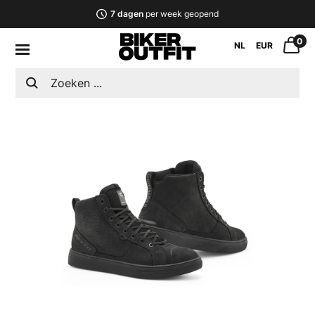
7 dagen
per week geopend
0
NL
EUR