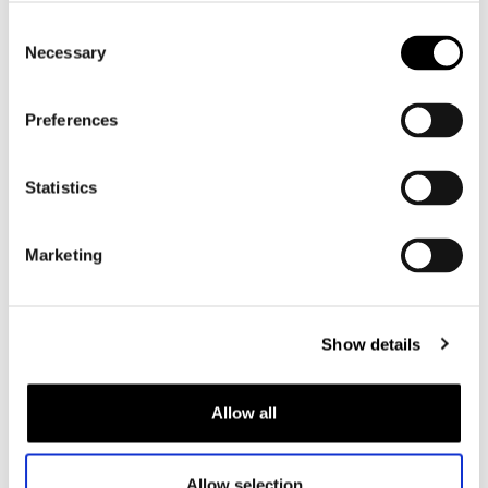
Consent
Motorlaarzen heren
Necessary
Selection
Motorschoenen heren
Preferences
Dames
Motorkleding dames
Statistics
Motorjas dames
Motorbroek dames
Marketing
Motorpak dames
Motorjeans dames
Motor leggings dames
Show details
Motorhelm dames
Allow all
Motorhandschoenen dames
Maattabel
Allow selection