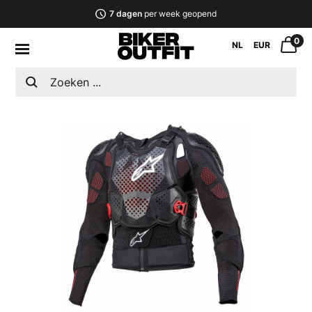
7 dagen
per week geopend
0
NL
EUR