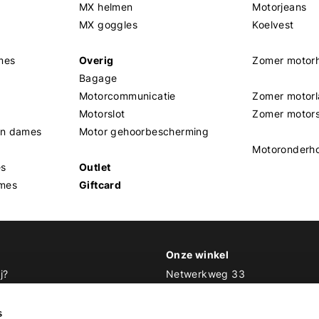
MX helmen
Motorjeans
MX goggles
Koelvest
mes
Overig
Zomer motor
Bagage
Motorcommunicatie
Zomer motorl
Motorslot
Zomer motor
en dames
Motor gehoorbescherming
Motoronderh
es
Outlet
mes
Giftcard
Onze winkel
j?
Netwerkweg 33
1033 MV Amsterdam
 Biker Outfit
s