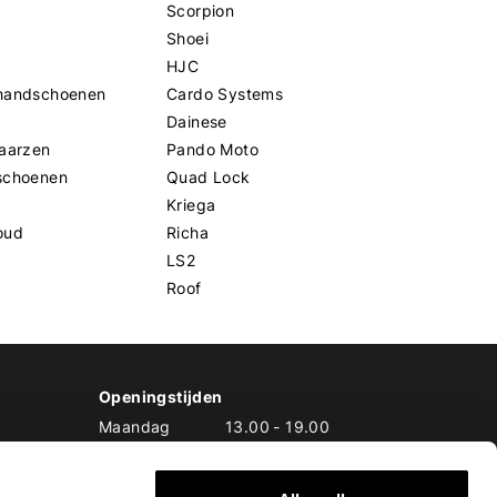
Scorpion
Shoei
HJC
handschoenen
Cardo Systems
Dainese
aarzen
Pando Moto
schoenen
Quad Lock
Kriega
oud
Richa
LS2
Roof
Openingstijden
Maandag
13.00
-
19.00
Dinsdag
10.00
-
19.00
Woensdag
10.00
-
19.00