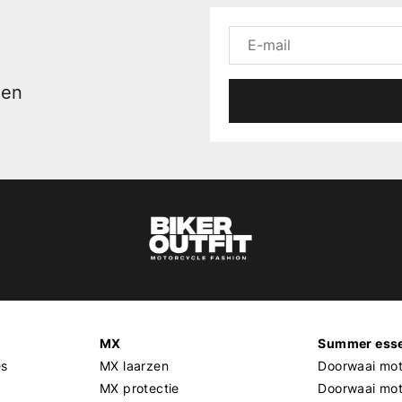
men
MX
Summer esse
es
MX laarzen
Doorwaai mot
MX protectie
Doorwaai mo