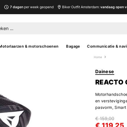
L
7 dagen
per week geopend
Biker Outfit Amsterdam:
vandaag open v
Motorlaarzen & motorschoenen
Bagage
Communicatie & navi
Home
Dainese
REACTO 
Motorhandschoe
en versteviginge
pasvorm, Smart 
€ 159,00
€ 119,25