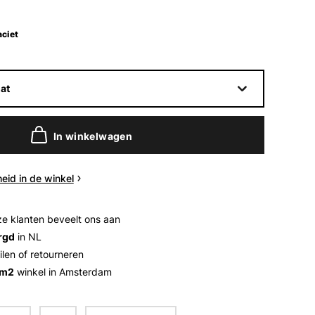
ciet
at
In winkelwagen
eid in de winkel
e klanten beveelt ons aan
rgd
in NL
ilen of retourneren
 m2
winkel in Amsterdam