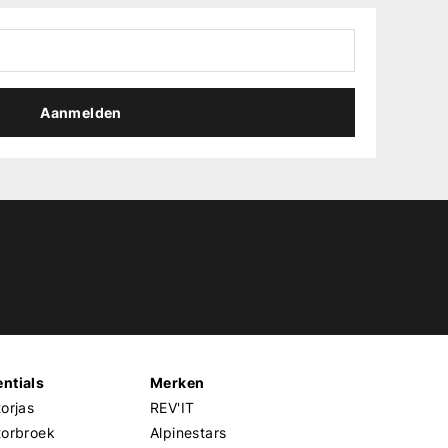
Aanmelden
ntials
Merken
orjas
REV'IT
torbroek
Alpinestars