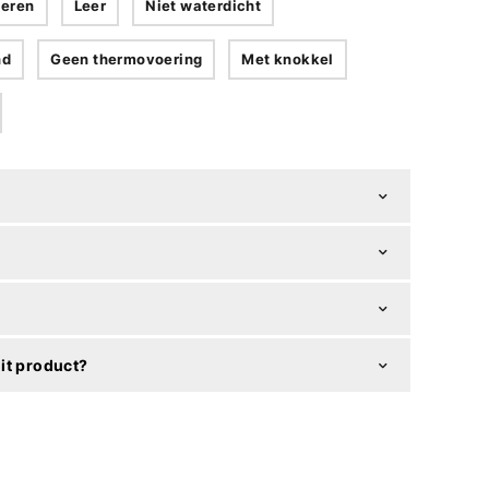
eren
Leer
Niet waterdicht
nd
Geen thermovoering
Met knokkel
it product?