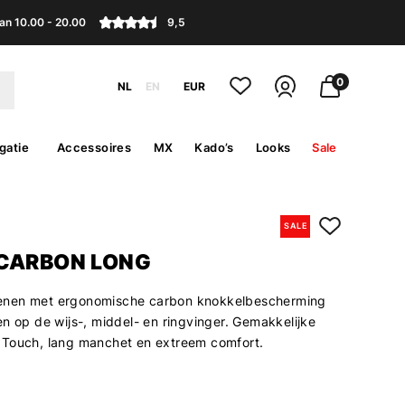
an 10.00 - 20.00
9,5
0
NL
EN
EUR
gatie
Accessoires
MX
Kado’s
Looks
Sale
SALE
CARBON LONG
nen met ergonomische carbon knokkelbescherming
n op de wijs-, middel- en ringvinger. Gemakkelijke
Touch, lang manchet en extreem comfort.