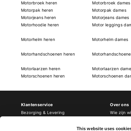
Motorbroek heren
Motorbroek dames
Motorpak heren
Motorpak dames
Motorjeans heren
Motorjeans dames
Motorhoodie heren
Motor leggings da
Motorhelm heren
Motorhelm dames
Motorhandschoenen heren
Motorhandschoen
Motorlaarzen heren
Motorlaarzen dam
Motorschoenen heren
Motorschoenen da
Klantenservice
Over ons
Bezorging & Levering
Wie zijn wi
Retourneren & Ruilen
Contact
Betalen
Werken bij
This website uses cookie