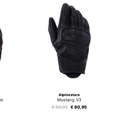
Alpinestars
es
Mustang V3
€ 89,95
€ 80,95