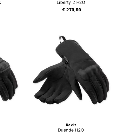
s
Liberty 2 H2O
€ 279,99
Rev'it
Duende H2O