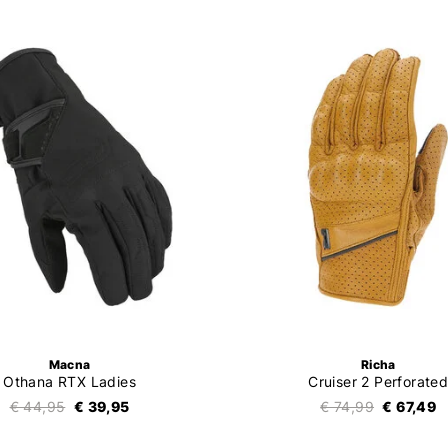
Macna
Richa
Othana RTX Ladies
Cruiser 2 Perforate
€ 44,95
€ 39,95
€ 74,99
€ 67,49