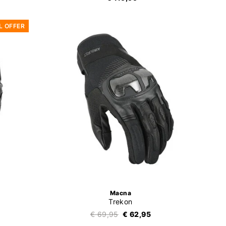
L OFFER
Macna
Trekon
€ 69,95
€ 62,95