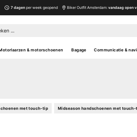
L
7 dagen
per week geopend
Biker Outfit Amsterdam:
vandaag open v
Motorlaarzen & motorschoenen
Bagage
Communicatie & navi
schoenen met touch-tip
Midseason handschoenen met touch-t