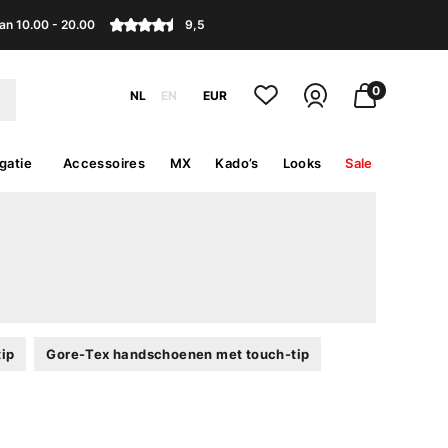
an 10.00 - 20.00
9,5
0
NL
EN
EUR
gatie
Accessoires
MX
Kado’s
Looks
Sale
ip
Gore-Tex handschoenen met touch-tip