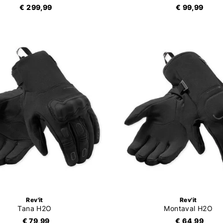
€ 299,99
€ 99,99
Rev'it
Rev'it
Tana H2O
Montaval H2O
€ 79,99
€ 64,99