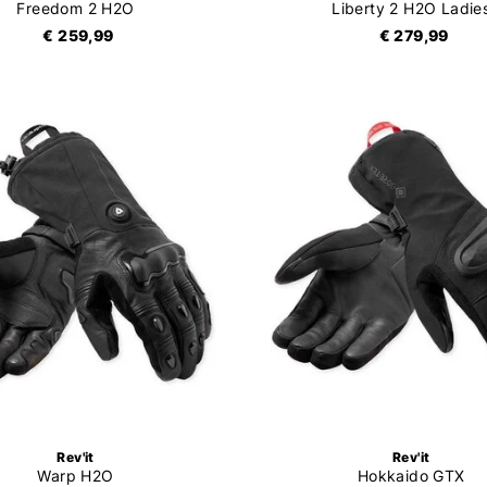
Freedom 2 H2O
Liberty 2 H2O Ladie
€ 259,99
€ 279,99
Rev'it
Rev'it
Warp H2O
Hokkaido GTX