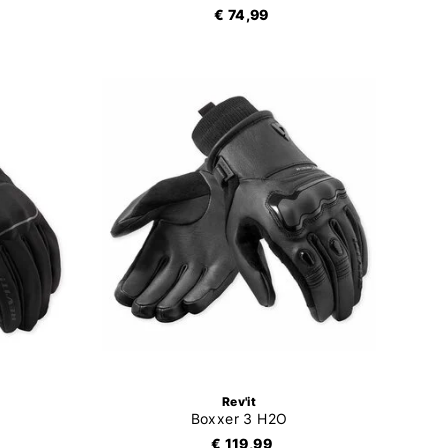
€ 74,99
Rev'it
Boxxer 3 H2O
€ 119,99