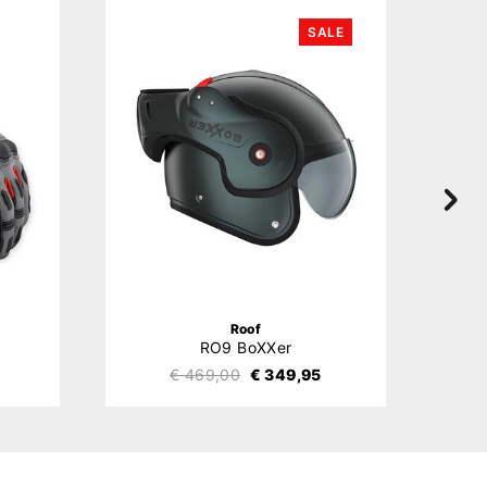
SALE
Roof
RO9 BoXXer
€ 469,00
€ 349,95