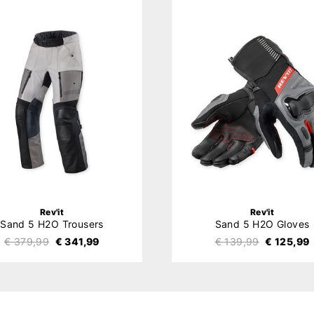
Rev'it
Rev'it
Sand 5 H2O Trousers
Sand 5 H2O Gloves
€ 379,99
€ 341,99
€ 139,99
€ 125,99