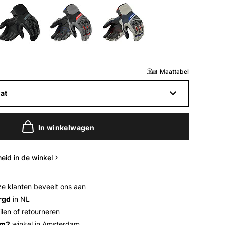
t
Maattabel
at
In winkelwagen
eid in de winkel
e klanten beveelt ons aan
rgd
in NL
ilen of retourneren
 m2
winkel in Amsterdam