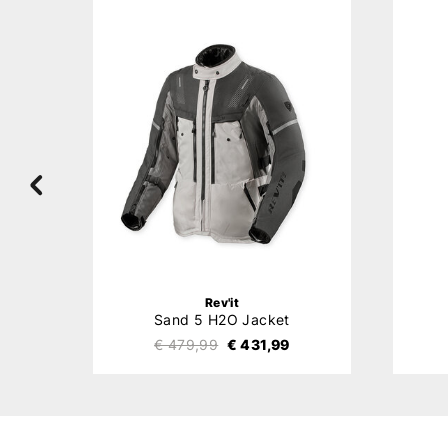
ER
Rev'it
Sand 5 H2O Jacket
€ 479,99
€ 431,99