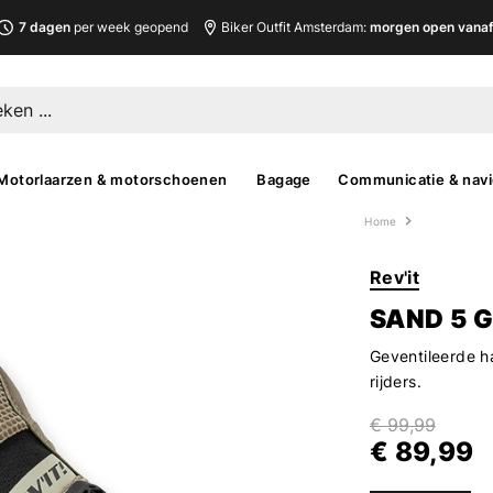
7 dagen
per week geopend
Biker Outfit Amsterdam:
morgen open vanaf 
Motorlaarzen & motorschoenen
Bagage
Communicatie & navi
Home
Rev'it
SAND 5 
Geventileerde h
rijders.
€ 99,99
€ 89,99