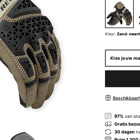
Kleur:
Zand-zwar
Kies jouw ma
Beschikbaarh
97%
van onz
Gratis bezo
30 dagen
ru
Ruim 1.300