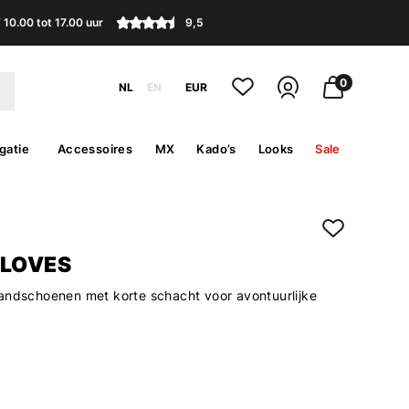
10.00 tot 17.00 uur
9,5
0
NL
EN
EUR
gatie
Accessoires
MX
Kado’s
Looks
Sale
GLOVES
andschoenen met korte schacht voor avontuurlijke