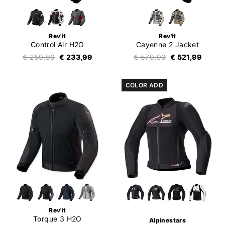
Rev'it
Rev'it
Control Air H2O
Cayenne 2 Jacket
€ 259,99
€ 233,99
€ 579,99
€ 521,99
COLOR ADD
Rev'it
Torque 3 H2O
Alpinestars