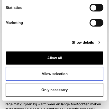
Optimale ventilatie tijdens warme ritten
Statistics
De kracht van een doorwaai motorjas zit in de ventilatie. De
lucht stroomt direct door de jas heen, waardoor
lichaamswarmte snel wordt afgevoerd. Ideaal voor lange
Marketing
ritten in de zon of tijdens warme vakantiedagen.
Comfort zonder concessies aan veiligheid
Hoewel de jas licht en luchtig aanvoelt, wordt er niet
Show details
ingeleverd op bescherming. De meeste doorwaai
motorjassen zijn voorzien van CE-gekeurde protectoren op
schouders en ellebogen, en vaak uitbreidbaar met een
Allow all
rugprotector.
Lichtgewicht en flexibel
Door het gebruik van lichte materialen ervaar je maximale
Allow selection
bewegingsvrijheid. Dat maakt deze jassen perfect voor
zowel recreatieve ritten als woon-werkverkeer in de zomer.
Only necessary
Voor wie is een doorwaai motorjas geschikt?
Een doorwaai motorjas is ideaal voor motorrijders die
regelmatig rijden bij warm weer en lange toertochten maken
in de zomer.En rijders die comfort en ventilatie belangrijk