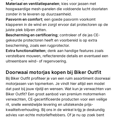
Materiaal en ventilatiepanelen
; kies voor jassen met
hoogwaardige mesh-panelen die voldoende lucht doorlaten
zonder in te leveren op duurzaamheid.
Pasvorm en comfort
; een goede pasvorm voorkomt
klapperen in de wind en zorgt ervoor dat protectoren op de
juiste plek blijven zitten.
Bescherming en certificering
; controleer of de jas CE-
gekeurde protectoren heeft en voorbereid is op extra
bescherming, zoals een rugprotector.
Extra functionaliteiten
; denk aan handige features zoals
verstelbare mouwen, reflecterende details en eventueel een
uitneembare wind- of regenvoering.
Doorwaai motorjas kopen bij Biker Outfit
Bij Biker Outfit profiteer je van een ruim assortiment doorwaai
motorjassen van topmerken. Je vindt hier altijd een model
dat past bij jouw rijstijl en wensen. Wat kun je verwachten van
Biker Outfit? Een groot aanbod van premium motormerken
verwachten, CE-gecertificeerde producten voor een veilige
rit, snelle wereldwijde levering en uitstekende prijs-
kwaliteitverhouding. Bij ons in de winkel krijg je deskundig
advies van echte motorliefhebbers. Of je nu op zoek bent