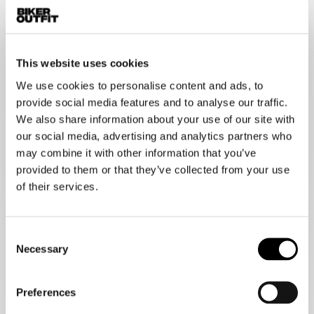
Doorwaai motorjas voor ultiem
zomercomfort
Wanneer de temperaturen stijgen, wil je blijven rijden zonder
This website uses cookies
in te leveren op comfort en veiligheid. Een doorwaai motorjas
is speciaal ontworpen voor motorrijders die ook op de
We use cookies to personalise content and ads, to
heetste zomerdagen willen genieten van lange, ontspannen
provide social media features and to analyse our traffic.
ritten. Dankzij slimme ventilatiepanelen en ademende
We also share information about your use of our site with
materialen blijf je koel, zelfs tijdens stilstand of in druk
our social media, advertising and analytics partners who
verkeer.
Bij Biker Outfit vind je een uitgebreid assortiment doorwaai
may combine it with other information that you’ve
motorjassen die niet alleen functioneel zijn, maar er ook
provided to them or that they’ve collected from your use
stijlvol uitzien. Zo ga je goed voorbereid én comfortabel de
of their services.
weg op.
Waarom kiezen voor een doorwaai
Consent
motorjas?
Necessary
Selection
Een standaard
motorjas
kan in de zomer al snel te warm
worden. Een doorwaai motorjas biedt hiervoor de perfecte
oplossing. Deze jassen zijn ontworpen met grote mesh-
Preferences
panelen die continu frisse lucht doorlaten tijdens het rijden.