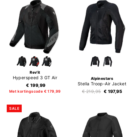
Rev'it
Hyperspeed 3 GT Air
Alpinestars
Stella Troop-Air Jacket
€ 199,99
€ 219,95
€ 197,95
Met kortingscode € 179,99
SALE