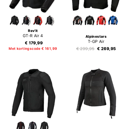
Rev'it
GT-R Air 4
Alpinestars
T-GP Air
€ 179,99
€ 299,95
€ 269,95
Met kortingscode € 161,99