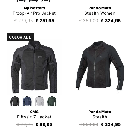
Alpinestars
Pando Moto
Troop-Air Pro Jacket
Stealth Women
€ 279,95
€ 251,95
€ 359,00
€ 324,95
COLOR ADD
GMS
Pando Moto
Fiftysix.7 Jacket
Stealth
€ 99,95
€ 89,95
€ 359,00
€ 324,95