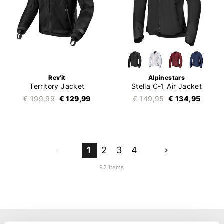
Rev'it
Alpinestars
Territory Jacket
Stella C-1 Air Jacket
€ 199,99
€ 129,99
€ 149,95
€ 134,95
1
2
3
4
92 items