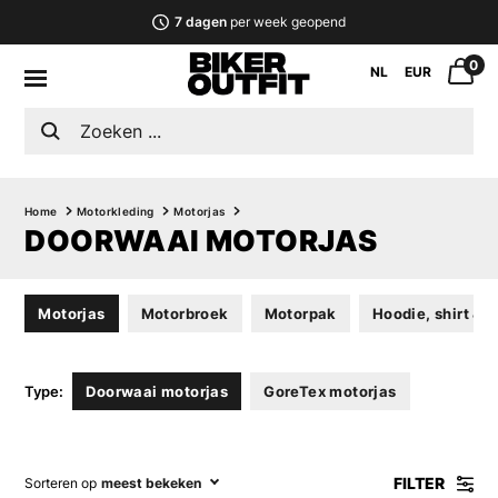
7 dagen
per week geopend
0
NL
EUR
Home
Motorkleding
Motorjas
DOORWAAI MOTORJAS
Motorjas
Motorbroek
Motorpak
Hoodie, shirt & v
Type:
Doorwaai motorjas
GoreTex motorjas
FILTER
Sorteren op
meest bekeken