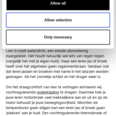
Allow all
gemaakt. Door deze slijtvastheid voelt het materiaal wat
stugger en zwaarder aan. Tijdens het motorrijden ervaar je
dan ook letterlijk het gevoel van veiligheid van leer.
Allow selection
Tegenwoordig wordt ook
synthetisch leer
toegepast. Dit zie
je bijna enkel bij motorlaarzen en motorschoenen. Ook
bestaat er de combinatie van
leer en textiel
, alleen dit wordt
Only necessary
iets minder vaak toegepast.
Leer is nooit waterdicht, een enkele uitzondering
daargelaten. Het houdt natuurlijk wel iets van regen tegen
(vergelijk het met je eigen huid), maar een leren jas of broek
heeft over het algemeen geen regenmembraan. Vandaar ook
dat leren jassen en broeken met name in het seizoen worden
gedragen. Als het zonnetje schijnt en het droger weer is.
Om het draagcomfort van leer te verhogen adviseren wij
vochtregulerende
onderkleding
te dragen. Daarmee trek je
jouw leren motorbroek veel makkelijkere aan en uit en op de
motor behoudt je jouw bewegingsvrijheid. Mochten de
temperaturen gaan stijgen kan een leren jas of broek gaan
‘plakken’ aan je huid. Een vochtregulerende thermobroek of