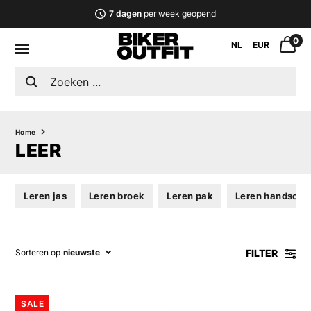
7 dagen
per week geopend
0
NL
EUR
Home
LEER
Leren jas
Leren broek
Leren pak
Leren handsch
FILTER
Sorteren op
nieuwste
SALE