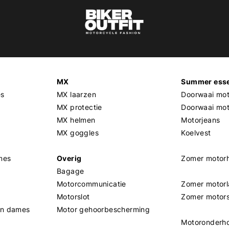
MX
Summer esse
es
MX laarzen
Doorwaai mot
MX protectie
Doorwaai mo
MX helmen
Motorjeans
MX goggles
Koelvest
mes
Overig
Zomer motor
Bagage
Motorcommunicatie
Zomer motorl
Motorslot
Zomer motor
en dames
Motor gehoorbescherming
Motoronderh