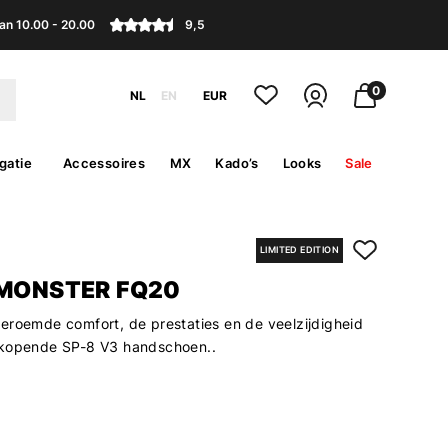
an 10.00 - 20.00
9,5
0
NL
EN
EUR
gatie
Accessoires
MX
Kado’s
Looks
Sale
LIMITED EDITION
 MONSTER FQ20
eroemde comfort, de prestaties en de veelzijdigheid
rkopende SP-8 V3 handschoen..