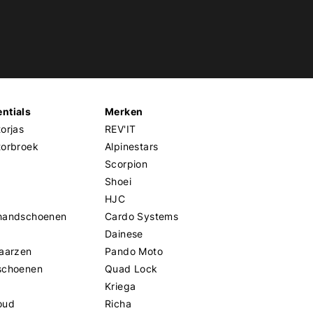
ntials
Merken
orjas
REV'IT
torbroek
Alpinestars
Scorpion
Shoei
HJC
handschoenen
Cardo Systems
Dainese
aarzen
Pando Moto
schoenen
Quad Lock
Kriega
oud
Richa