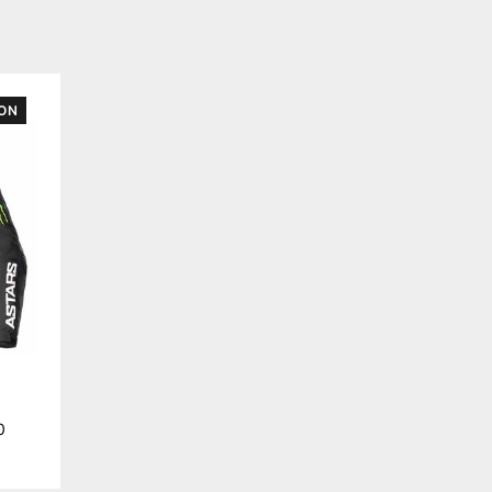
ION
0