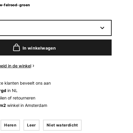
w-felrood-groen
In winkelwagen
eid in de winkel
e klanten beveelt ons aan
rgd
in NL
ilen of retourneren
 m2
winkel in Amsterdam
Heren
Leer
Niet waterdicht