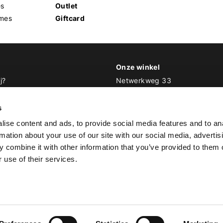
es
Outlet
mes
Giftcard
Onze winkel
j?
Netwerkweg 33
1033 MV Amsterdam
 Biker Outfit
s
E
info@bikeroutfit.nl
ise content and ads, to provide social media features and to an
T 020 493 03 67
rmation about your use of our site with our social media, advertis
 combine it with other information that you’ve provided to them o
 use of their services.
© Copyright 2026 Biker Outfit