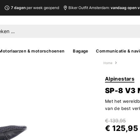
L
7 dagen
per week geopend
Biker Outfit Amsterdam:
vandaag open v
Motorlaarzen & motorschoenen
Bagage
Communicatie & navi
Home
Alpinestars
SP-8 V3
Met het wereldb
van de best ve
€ 139,95
€ 125,95