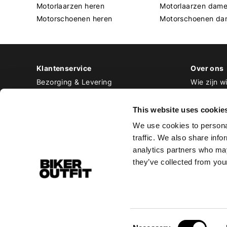
Motorlaarzen heren
Motorlaarzen dam
Motorschoenen heren
Motorschoenen da
Klantenservice
Over ons
Bezorging & Levering
Wie zijn wi
Retourneren & Ruilen
Contact
Betalen
Werken bij
This website uses cookie
Bestellen & Voorraad
We use cookies to personal
Alle veelgestelde vragen
traffic. We also share info
Disclaimer
analytics partners who may
Algemene voorwaarden
they’ve collected from your
Privacy Policy
Consent