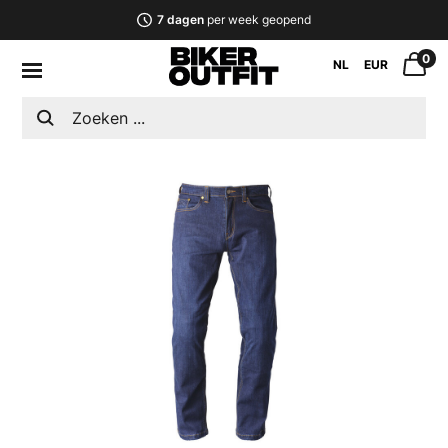
7 dagen
per week geopend
0
NL
EUR