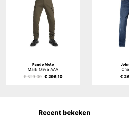
Pando Moto
Joh
Mark Olive AAA
Che
€ 329,00
€ 296,10
€ 2
Recent bekeken