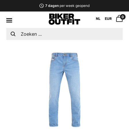
7 dagen
per week geopend
0
NL
EUR