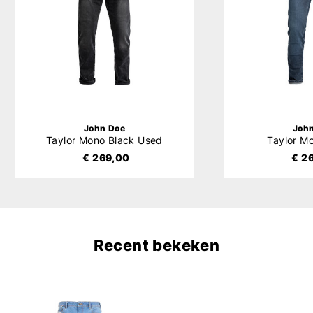
John Doe
Joh
Taylor Mono Black Used
Taylor M
€ 269,00
€ 2
Recent bekeken