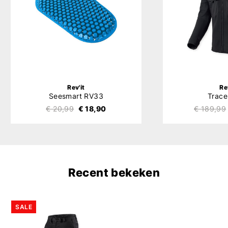
Rev'it
Re
Seesmart RV33
Trace
€ 20,99
€ 18,90
€ 189,99
Recent bekeken
SALE