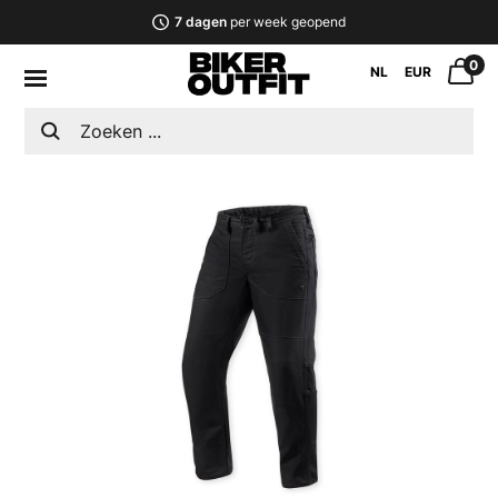
7 dagen
per week geopend
0
NL
EUR