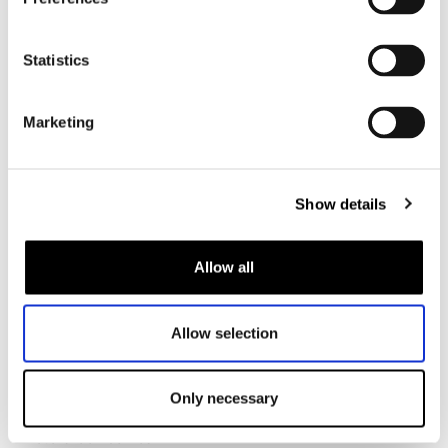
Motorbroek heren
Motorpak heren
Statistics
Motorjeans heren
Motorhoodie heren
Marketing
Motorhelm heren
Show details
Motorhandschoenen heren
Motorlaarzen heren
Allow all
Motorschoenen heren
Allow selection
Dames
Motorkleding dames
Only necessary
Motorjas dames
Motorbroek dames